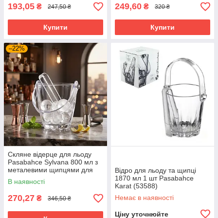
193,05
249,60
₴
₴
247,50 ₴
320 ₴
Купити
Купити
–22%
Скляне відерце для льоду
Pasabahce Sylvana 800 мл з
металевими щипцями для
Відро для льоду та щипці
бару та сервірування напоїв
1870 мл 1 шт Pasabahce
В наявності
53628-6
Karat (53588)
270,27
Немає в наявності
₴
346,50 ₴
Ціну уточнюйте