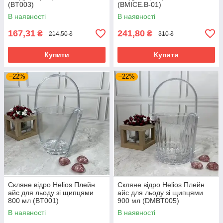
(BT003)
(BMICE.B-01)
В наявності
В наявності
167,31
241,80
₴
₴
214,50 ₴
310 ₴
Купити
Купити
–22%
–22%
Скляне відро Helios Плейн
Скляне відро Helios Плейн
айс для льоду зі щипцями
айс для льоду зі щипцями
800 мл (BT001)
900 мл (DMBT005)
В наявності
В наявності