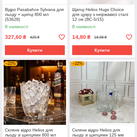
Відро Pasabahce Sylvana для
Щипці Helios Huge Choice
льоду + щипці 800 мл
для цукру з неіржавкої сталі
(53628)
12 см (BC-5/15)
В наявності
В наявності
327,60
14,80
₴
₴
420 ₴
18,98 ₴
Купити
Купити
–22%
–22%
Скляне відро Helios для
Скляне відро Helios для
льоду зі щипцями 800 мл
льоду зі щипцями 125 мм