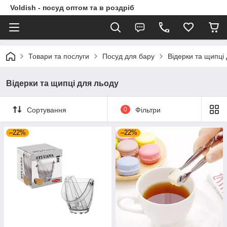
Voldish - посуд оптом та в роздріб
Товари та послуги
Посуд для бару
Відерки та щипці
Відерки та щипці для льоду
Сортування
0
Фільтри
–22%
–22%