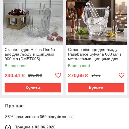
Скляне відро Helios Плейн
Скляне відерце для льоду
айс для льоду зі щипцями
Pasabahce Sylvana 800 мл з
900 мл (DMBT005)
металевими щипцями для
бару та сервірування напоїв
В наявності
В наявності
53628-6
230,41
270,66
₴
₴
295,40 ₴
347 ₴
Купити
Купити
Про нас
86% позитивних з 669 відгуків за рік
Працює з 03.06.2020