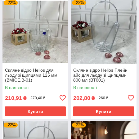
–22%
–22%
Скляне відро Helios для
Скляне відро Helios Плейн
льоду зі щипцями 125 мм
айс для льоду зі щипцями
(BMICE.B-01)
800 мл (BT001)
В наявності
В наявності
210,91
202,80
₴
₴
270,40 ₴
260 ₴
Купити
Купити
–22%
–22%