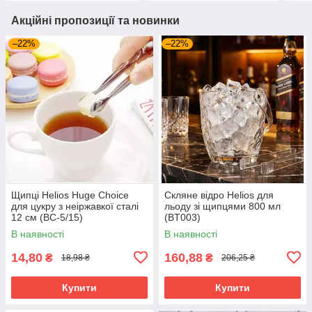
Акційні пропозиції та новинки
–22%
–22%
Щипці Helios Huge Choice
Скляне відро Helios для
для цукру з неіржавкої сталі
льоду зі щипцями 800 мл
12 см (BC-5/15)
(BT003)
В наявності
В наявності
14,80
160,88
₴
₴
18,98 ₴
206,25 ₴
Купити
Купити