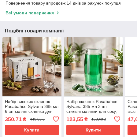
Повернення товару впродовж 14 днів за рахунок покупця
Всі умови повернення
Подібні товари компанії
Набір високих склянок
Набір склянок Pasabahce
Скля
Pasabahce Sylvana 385 мл
Sylvana 385 мл 3 шт —
Pasa
6 шт скляні склянки для
стильні склянки для соку,
віск
води та напоїв 42812(6)-6
води та напоїв 42812(3)-6
350,71
123,55
47,
₴
₴
449,63 ₴
158,40 ₴
Купити
Купити