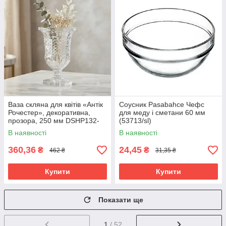
Ваза скляна для квітів «Антік
Соусник Pasabahce Чефс
Рочестер», декоративна,
для меду і сметани 60 мм
прозора, 250 мм DSHP132-
(53713/sl)
250
В наявності
В наявності
360,36
24,45
₴
₴
462 ₴
31,35 ₴
Купити
Купити
Показати ще
1
/ 52