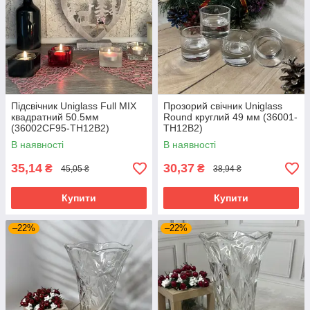
Підсвічник Uniglass Full MIX
Прозорий свічник Uniglass
квадратний 50.5мм
Round круглий 49 мм (36001-
(36002CF95-TH12B2)
TH12B2)
В наявності
В наявності
35,14
30,37
₴
₴
45,05 ₴
38,94 ₴
Купити
Купити
–22%
–22%