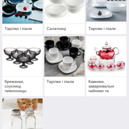
Тарілки і піали
Салатниці
Тарілки і піали
Креманки,
Тарілки і піали
Кавники,
соусниці,
заварювальні
лимонницы
чайники та
аксесуари