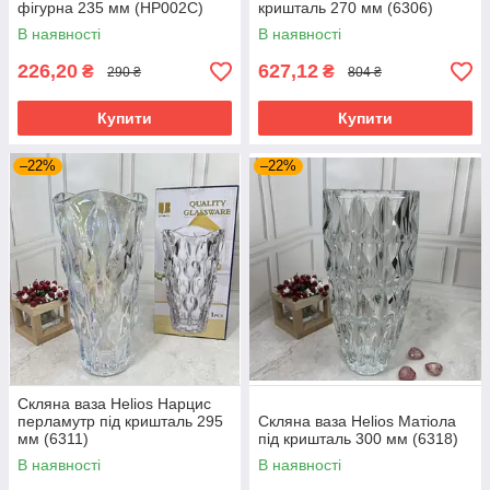
фігурна 235 мм (HP002C)
кришталь 270 мм (6306)
В наявності
В наявності
226,20
627,12
₴
₴
290 ₴
804 ₴
Купити
Купити
–22%
–22%
Скляна ваза Helios Нарцис
перламутр під кришталь 295
Скляна ваза Helios Матіола
мм (6311)
під кришталь 300 мм (6318)
В наявності
В наявності