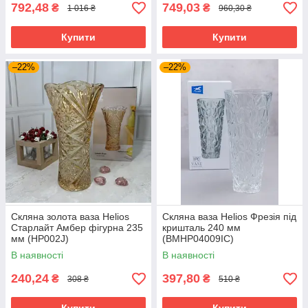
792,48
749,03
₴
₴
1 016 ₴
960,30 ₴
Купити
Купити
–22%
–22%
Скляна золота ваза Helios
Скляна ваза Helios Фрезія під
Старлайт Амбер фігурна 235
кришталь 240 мм
мм (HP002J)
(BMHP04009IC)
В наявності
В наявності
240,24
397,80
₴
₴
308 ₴
510 ₴