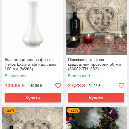
Біла порцелянова фаза
Підсвічник Uniglass
Helios Extra white настільна
квадратний прозорий 50 мм
160 мм (W266)
(36002-TH12B2)
В наявності
В наявності
109,65
27,28
₴
₴
140,58 ₴
34,98 ₴
Купити
Купити
–22%
–22%