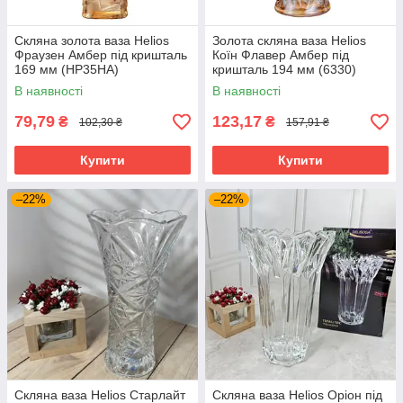
Скляна золота ваза Helios
Золота скляна ваза Helios
Фраузен Амбер під кришталь
Коїн Флавер Амбер під
169 мм (HP35HA)
кришталь 194 мм (6330)
В наявності
В наявності
79,79
123,17
₴
₴
102,30 ₴
157,91 ₴
Купити
Купити
–22%
–22%
Скляна ваза Helios Старлайт
Скляна ваза Helios Оріон під