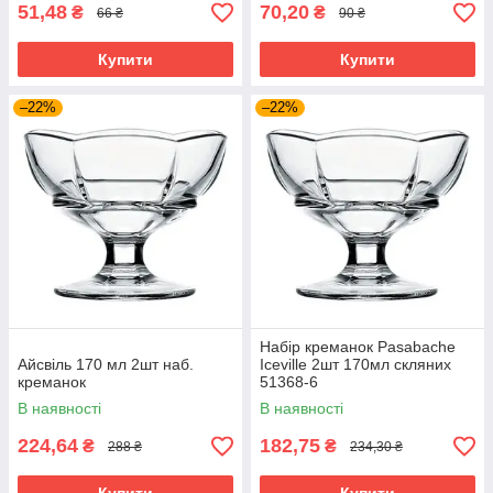
51,48
70,20
₴
₴
66 ₴
90 ₴
Купити
Купити
–22%
–22%
Набір креманок Pasabache
Айсвіль 170 мл 2шт наб.
Iceville 2шт 170мл скляних
креманок
51368-6
В наявності
В наявності
224,64
182,75
₴
₴
288 ₴
234,30 ₴