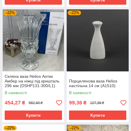
Купити
Купити
–22%
–22%
Скляна ваза Helios Антик
Амбер на ніжці під кришталь
Порцелянова ваза Helios
296 мм (DSHP131-300/L1)
настільна 14 см (A1510)
В наявності
В наявності
454,27
99,36
₴
₴
582,40 ₴
127,38 ₴
Купити
Купити
–22%
–22%