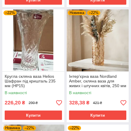
Купити
Купити
–22%
Новинка
–22%
Кругла скляна ваза Helios
Інтер'єрна ваза Nordland
Шафран під кришталь 235
Amber, скляна ваза для
мм (HP15)
живих і штучних квітів, 250 мм
DSHP130-250E/L1HA
В наявності
В наявності
226,20
328,38
₴
₴
290 ₴
421 ₴
Купити
Купити
Новинка
–22%
–22%