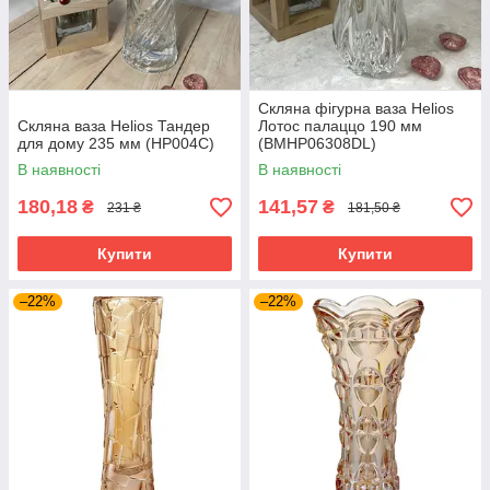
Скляна фігурна ваза Helios
Скляна ваза Helios Тандер
Лотос палаццо 190 мм
для дому 235 мм (HP004C)
(BMHP06308DL)
В наявності
В наявності
180,18
141,57
₴
₴
231 ₴
181,50 ₴
Купити
Купити
–22%
–22%