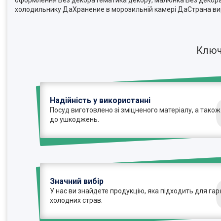
оформлення Без декораТематика декору, малюнка Без декора
холодильнику ДаХранение в морозильній камері ДаСтрана ви
Ключ
Надійність у використанні
Посуд виготовлено зі зміцненого матеріалу, а також
до ушкоджень.
Значний вибір
У нас ви знайдете продукцію, яка підходить для гаря
холодних страв.