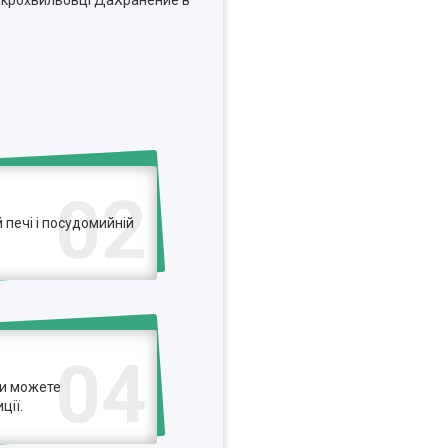
ікрохвильовці ДаХранение в
02
печі і посудомийній
04
ви можете
ції.