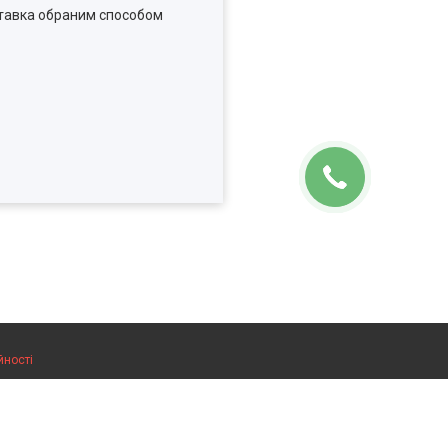
тавка обраним способом
йності