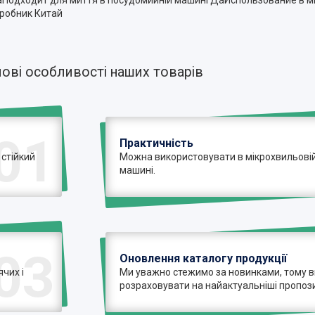
Подходит для миття в посудомийній машині ДаИспользование в м
робник Китай
ові особливості наших товарів
01
Практичність
 стійкий
Можна використовувати в мікрохвильовій 
машині.
03
Оновлення каталогу продукції
чих і
Ми уважно стежимо за новинками, тому 
розраховувати на найактуальніші пропози