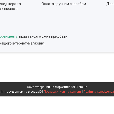
енеджера та
Оплата зручним способом
Дос
іх нюансів
сортименту
, який також можна придбати.
нашого інтернет-магазину.
Сайт створений на маркетплейсі
Prom.ua
Voldish - посуд оптом та в роздріб |
Поскаржитися на контент
|
Політика конфіденці