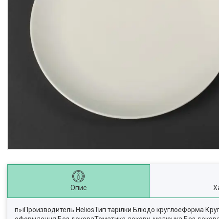
Опис
Х
п»їПроизводитель HeliosТип тарілки Блюдо круглоеФорма Кр