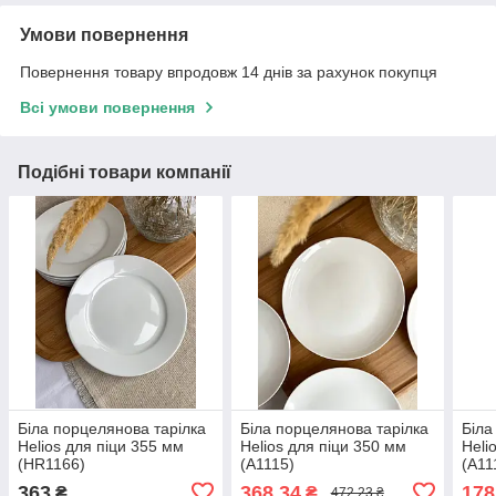
Умови повернення
Повернення товару впродовж 14 днів за рахунок покупця
Всі умови повернення
Подібні товари компанії
Біла порцелянова тарілка
Біла порцелянова тарілка
Біла
Helios для піци 355 мм
Helios для піци 350 мм
Heli
(HR1166)
(A1115)
(A11
363
368,34
178
₴
₴
472,23 ₴