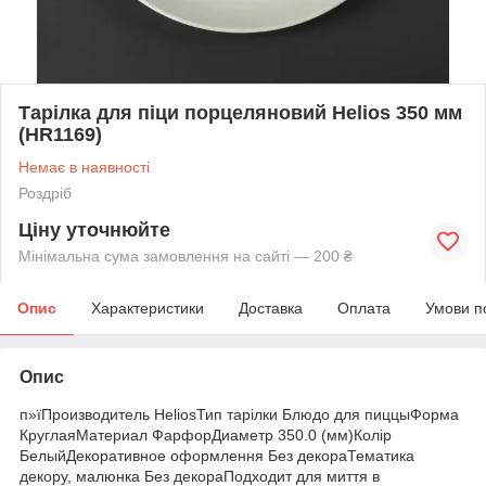
Тарілка для піци порцеляновий Helios 350 мм
(HR1169)
Немає в наявності
Роздріб
Ціну уточнюйте
Мінімальна сума замовлення на сайті — 200 ₴
Опис
Характеристики
Доставка
Оплата
Умови п
Опис
п»їПроизводитель HeliosТип тарілки Блюдо для пиццыФорма
КруглаяМатериал ФарфорДиаметр 350.0 (мм)Колір
БелыйДекоративное оформлення Без декораТематика
декору, малюнка Без декораПодходит для миття в