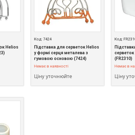
7424
FR231
ок Helios
Підставка для серветок Helios
Підставка
23)
у формі серця металева з
серветок
+380 (93) 483-02-95
+380 (93)
гумовою основою (7424)
(FR2310)
Немає в наявності
Немає в на
Ціну уточнюйте
Ціну ут