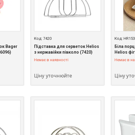
7420
HR153
ок Bager
Підставка для серветок Helios
Біла пор
6096)
з нержавійки півколо (7420)
Helios фі
+380 (93) 483-02-95
+380 (93)
Немає в наявності
Немає в на
Ціну уточнюйте
Ціну ут