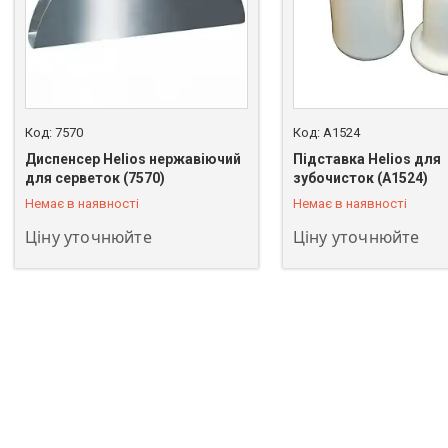
7570
A1524
Диспенсер Helios нержавіючий
Підставка Helios для
+380 (93) 483-02-95
+380 (93) 483-02-95
для серветок (7570)
зубочисток (A1524)
Немає в наявності
Немає в наявності
Ціну уточнюйте
Ціну уточнюйте