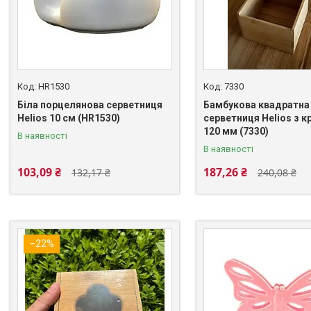
HR1530
7330
Біла порцелянова серветниця
Бамбукова квадратна
Helios 10 см (HR1530)
серветниця Helios з 
120 мм (7330)
В наявності
В наявності
103,09 ₴
187,26 ₴
132,17 ₴
240,08 ₴
–22%