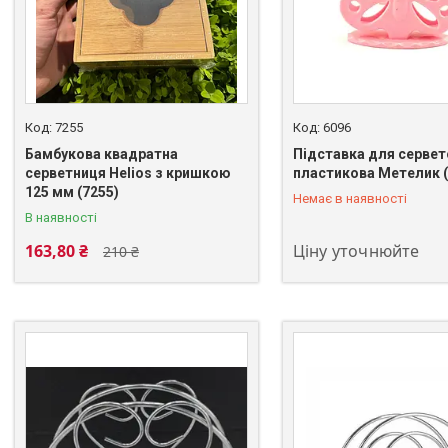
7255
6096
Бамбукова квадратна
Підставка для сервет
серветниця Helios з кришкою
пластикова Метелик (
+380 (93) 483-02-95
125 мм (7255)
Немає в наявності
В наявності
163,80 ₴
Ціну уточнюйте
210 ₴