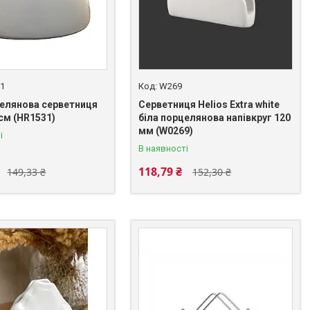
1
W269
целянова серветниця
Серветниця Helios Extra white
 см (HR1531)
біла порцелянова напівкруг 120
мм (W0269)
і
В наявності
118,79 ₴
149,33 ₴
152,30 ₴