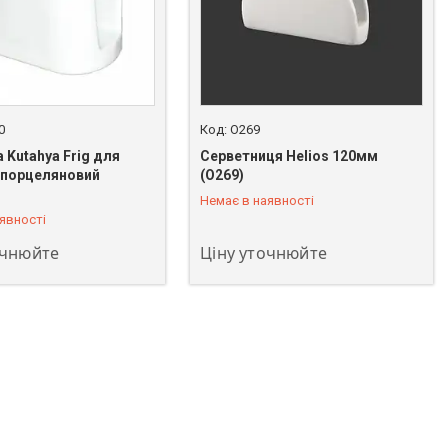
0
O269
 Kutahya Frig для
Серветниця Helios 120мм
 порцеляновий
(O269)
 483-02-95
+380 (93) 483-02-95
Немає в наявності
явності
очнюйте
Ціну уточнюйте