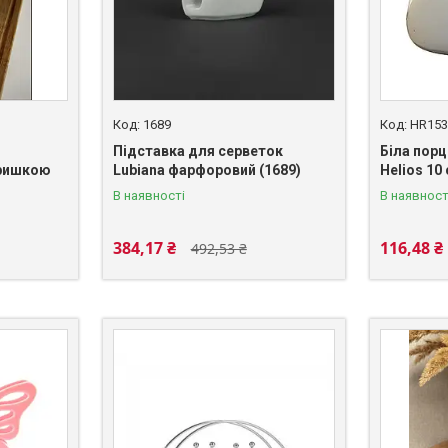
1689
HR153
Підставка для серветок
Біла пор
кришкою
Lubiana фарфоровий (1689)
Helios 10
В наявності
В наявност
384,17 ₴
116,48 ₴
492,53 ₴