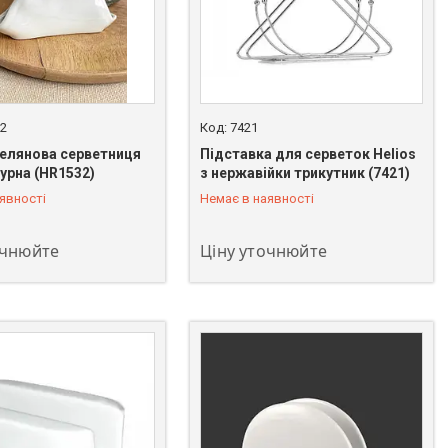
2
7421
целянова серветниця
Підставка для серветок Helios
гурна (HR1532)
з нержавійки трикутник (7421)
 483-02-95
+380 (93) 483-02-95
явності
Немає в наявності
очнюйте
Ціну уточнюйте