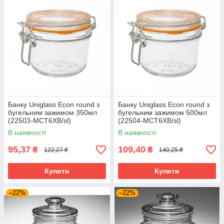
Банку Uniglass Econ round з
Банку Uniglass Econ round з
бугельним зажимом 350мл
бугельним зажимом 500мл
(22503-МСТ6ХВ/sl)
(22504-МСТ6ХВ/sl)
В наявності
В наявності
95,37
109,40
₴
₴
122,27 ₴
140,25 ₴
Купити
Купити
–22%
–22%