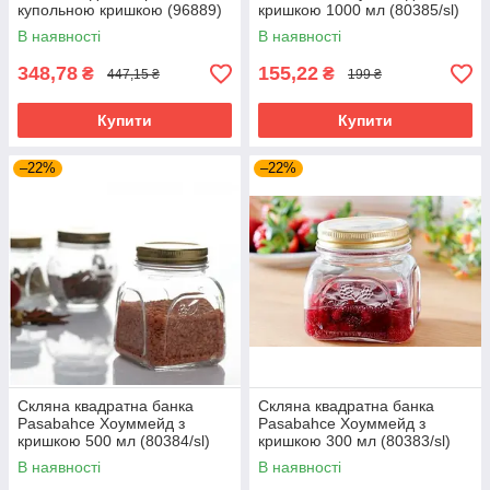
купольною кришкою (96889)
кришкою 1000 мл (80385/sl)
В наявності
В наявності
348,78
155,22
₴
₴
447,15 ₴
199 ₴
Купити
Купити
–22%
–22%
Скляна квадратна банка
Скляна квадратна банка
Pasabahce Хоуммейд з
Pasabahce Хоуммейд з
кришкою 500 мл (80384/sl)
кришкою 300 мл (80383/sl)
В наявності
В наявності