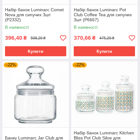
Набір банок Luminarc Comet
Набір банок Luminarc Pot
Nova для сипучих 3шт
Club Coffee Tea для сипучих
(P2332)
3шт (P6667)
В наявності
В наявності
396,40
370,66
₴
₴
508,20 ₴
475,20 ₴
Купити
Купити
–22%
–22%
Набір банок Luminarc Kitchen
Банку Luminarc Jar Club для
Bliss Pot Club Siloe для