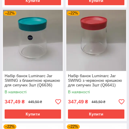
Купити
Купити
–22%
–22%
Набір банок Luminarc Jar
Набір банок Luminarc Jar
SWING з блакитною кришкою
SWING з червоною кришкою
для сипучих 3шт (Q6636)
для сипучих 3шт (Q6641)
В наявності
В наявності
347,49
347,49
₴
₴
445,50 ₴
445,50 ₴
Купити
Купити
–22%
–22%