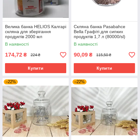
Велика банка HELIOS Калгарі
Скляна банка Pasabahce
скляна для зберігання
Bella Графіті для сипких
продуктів 2000 мл
продуктів 1,7 л (80000/sl)
(5475(5570)
В наявності
В наявності
174,72
90,09
₴
₴
224 ₴
115,50 ₴
Купити
Купити
–22%
–22%