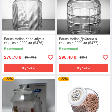
Банка Helios Коламбус з
Банка Helios Дайтона з
кришкою 2200мл (5476)
кришкою 2200мл (5477)
В наявності
В наявності
276,70
296,40
₴
₴
354,75 ₴
380 ₴
Купити
Купити
–22%
–22%