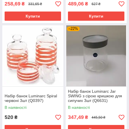
258,69
489,06
₴
₴
331,65 ₴
627 ₴
Купити
Купити
–22%
Набір банок Luminarc Jar
Набір банок Luminarc Spiral
SWING з сірою кришкою для
червоні 3шт (Q0397)
сипучих 3шт (Q6631)
В наявності
В наявності
520
347,49
₴
₴
445,50 ₴