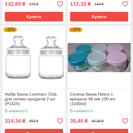
132,60
112,32
₴
₴
170 ₴
144 ₴
Купити
Купити
–22%
–22%
Набір банок Luminarc Club
Скляна банка Helios з
для сипких продуктів 2 шт
кришкою 66 мм 100 мл
(P1425)
(1100/sl)
В наявності
В наявності
314,34
35,40
₴
₴
403 ₴
45,38 ₴