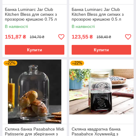
Банка Luminarc Jar Club
Банка Luminarc Jar Club
Kitchen Bless для сипких з
Kitchen Bless для сипких з
прозорою кришкою 0.75 л
прозорою кришкою 0.5 л
(P6017)
(V3653)
В наявності
В наявності
151,87
123,55
₴
₴
194,70 ₴
158,40 ₴
Купити
Купити
–22%
–22%
Скляна банка Pasabahce Midi
Скляна квадратна банка
Patisserie для зберігання з
Pasabahce Хоуммейд з