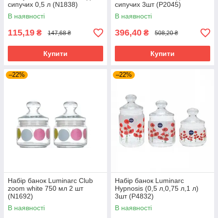
сипучих 0,5 л (N1838)
сипучих 3шт (P2045)
В наявності
В наявності
115,19
396,40
₴
₴
147,68 ₴
508,20 ₴
Купити
Купити
–22%
–22%
Набір банок Luminarc Club
Набір банок Luminarc
zoom white 750 мл 2 шт
Hypnosis (0,5 л,0,75 л,1 л)
(N1692)
3шт (P4832)
В наявності
В наявності