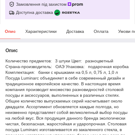
Замовлення під захистом
Доступна доставка
Опис
Характеристики
Доставка
Оплата
Умови п
Опис
Количество предметов: 3 штуки Цвет: разноцветный
Страна-производитель: ОАЭ Упаковка: подарочная коробка
Комплектация: банки с крышками на 0,5 л, 0,75 л, 1,0 л
Посуда Luminarc объединяет в себе современный дизайн и
традиционное европейское качество. В настоящее время
компания производит множество разновидностей столовой
посуды и аксессуаров, выполненных в различных стилях.
Общее количество выпускаемых серий насчитывает около
двадцати. Ассортимент обновляется каждые полгода, но
неизменно представляет собой великолепный выбор посуды
на любой вкус. Вся продукция данного бренда экологически
чистая, безопасная, жаростойкая и ударопрочная. Столовая
посуда Luminarc изготавливается из закаленного стекла, в