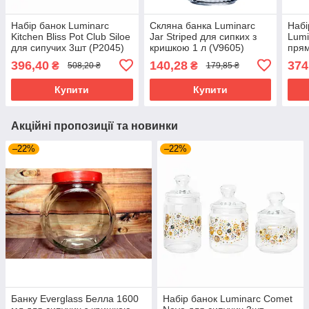
Набір банок Luminarc
Скляна банка Luminarc
Набі
Kitchen Bliss Pot Club Siloe
Jar Striped для сипких з
Lumi
для сипучих 3шт (P2045)
кришкою 1 л (V9605)
прям
шт (
396,40
140,28
374
₴
₴
508,20 ₴
179,85 ₴
Купити
Купити
Акційні пропозиції та новинки
–22%
–22%
Банку Everglass Белла 1600
Набір банок Luminarc Comet