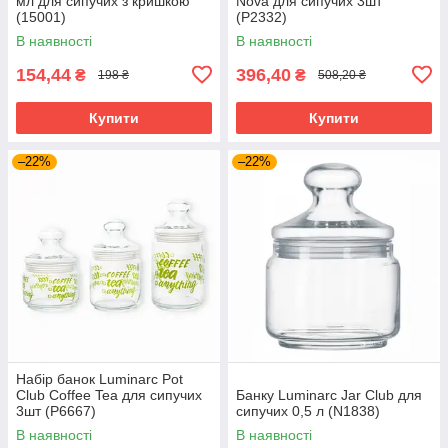
мл для сипучих з кришкою
Nova для сипучих 3шт
(15001)
(P2332)
В наявності
В наявності
154,44
396,40
₴
₴
198 ₴
508,20 ₴
Купити
Купити
–22%
–22%
Набір банок Luminarc Pot
Club Coffee Tea для сипучих
Банку Luminarc Jar Club для
3шт (P6667)
сипучих 0,5 л (N1838)
В наявності
В наявності