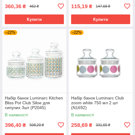
360,36
115,19
₴
₴
462 ₴
147,68 ₴
Купити
Купити
–22%
–22%
Набір банок Luminarc Kitchen
Набір банок Luminarc Club
Bliss Pot Club Siloe для
zoom white 750 мл 2 шт
сипучих 3шт (P2045)
(N1692)
В наявності
В наявності
396,40
258,69
₴
₴
508,20 ₴
331,65 ₴