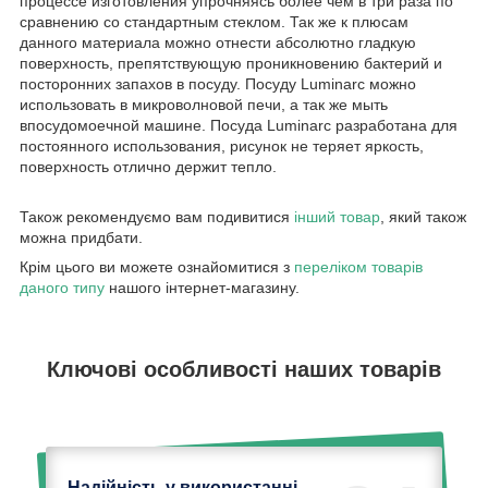
процессе изготовления упрочняясь более чем в три раза по
сравнению со стандартным стеклом. Так же к плюсам
данного материала можно отнести абсолютно гладкую
поверхность, препятствующую проникновению бактерий и
посторонних запахов в посуду. Посуду Luminarc можно
использовать в микроволновой печи, а так же мыть
впосудомоечной машине. Посуда Luminarc разработана для
постоянного использования, рисунок не теряет яркость,
поверхность отлично держит тепло.
Також рекомендуємо вам подивитися
інший товар
, який також
можна придбати.
Крім цього ви можете ознайомитися з
переліком товарів
даного типу
нашого інтернет-магазину.
Ключові особливості наших товарів
Надійність у використанні