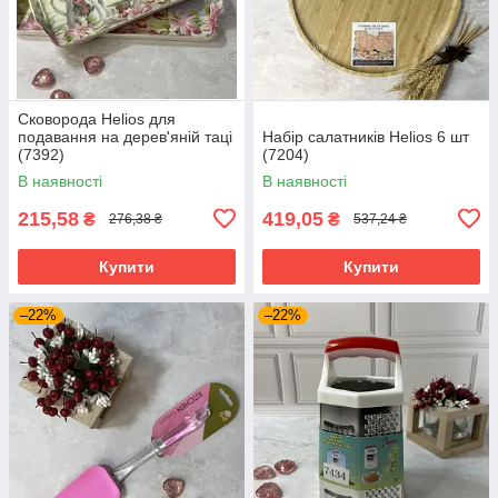
Сковорода Helios для
подавання на дерев'яній таці
Набір салатників Helios 6 шт
(7392)
(7204)
В наявності
В наявності
215,58
419,05
₴
₴
276,38 ₴
537,24 ₴
Купити
Купити
–22%
–22%