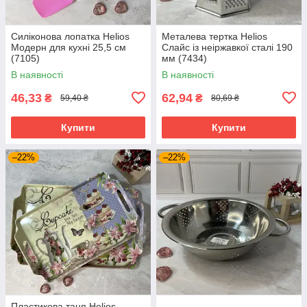
Силіконова лопатка Helios
Металева тертка Helios
Модерн для кухні 25,5 см
Слайс із неіржавкої сталі 190
(7105)
мм (7434)
В наявності
В наявності
46,33
62,94
₴
₴
59,40 ₴
80,69 ₴
Купити
Купити
–22%
–22%
Пластикова таця Helios