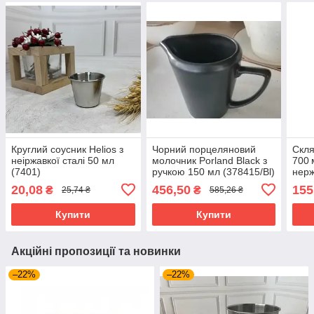
Круглий соусник Helios з
Чорний порцеляновий
Скля
неіржавкої сталі 50 мл
молочник Porland Black з
700 
(7401)
ручкою 150 мл (378415/Bl)
нерж
конт
20,08
456,50
155
₴
₴
25,74 ₴
585,26 ₴
171
Купити
Купити
Акційні пропозиції та новинки
–22%
–22%