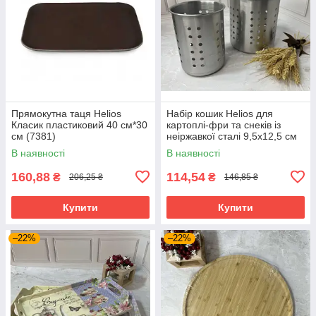
Прямокутна таця Helios
Набір кошик Helios для
Класик пластиковий 40 см*30
картоплі-фри та снеків із
см (7381)
неіржавкої сталі 9,5х12,5 см
+ 12,5х13 см (7470)
В наявності
В наявності
160,88
114,54
₴
₴
206,25 ₴
146,85 ₴
Купити
Купити
–22%
–22%