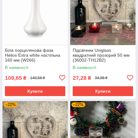
Біла порцелянова фаза
Підсвічник Uniglass
Helios Extra white настільна
квадратний прозорий 50 мм
160 мм (W266)
(36002-TH12B2)
В наявності
В наявності
109,65
27,28
₴
₴
140,58 ₴
34,98 ₴
Купити
Купити
–22%
–22%