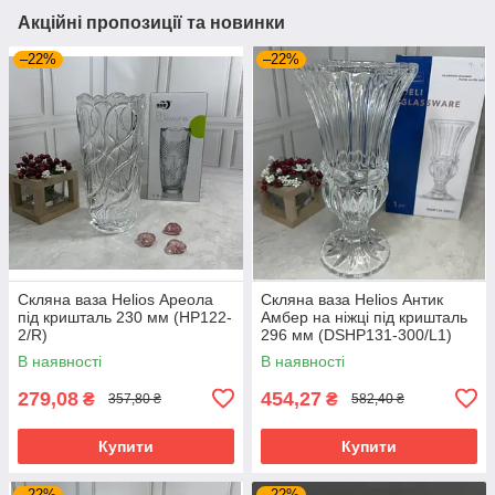
Акційні пропозиції та новинки
–22%
–22%
Скляна ваза Helios Ареола
Скляна ваза Helios Антик
під кришталь 230 мм (HP122-
Амбер на ніжці під кришталь
2/R)
296 мм (DSHP131-300/L1)
В наявності
В наявності
279,08
454,27
₴
₴
357,80 ₴
582,40 ₴
Купити
Купити
–22%
–22%