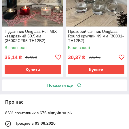
Підсвічник Uniglass Full MIX
Прозорий свічник Uniglass
квадратний 50.5мм
Round круглий 49 мм (36001-
(36002CF95-TH12B2)
TH12B2)
В наявності
В наявності
35,14
30,37
₴
₴
45,05 ₴
38,94 ₴
Купити
Купити
Показати ще
Про нас
86% позитивних з 676 відгуків за рік
Працює з 03.06.2020