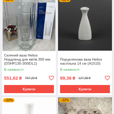
Скляний ваза Helios
Нордленд для квітів 300 мм
Порцелянова ваза Helios
(DSHP130-300E/L1)
настільна 14 см (A1510)
В наявності
В наявності
551,62
99,36
₴
₴
707,20 ₴
127,38 ₴
Купити
Купити
–22%
–22%