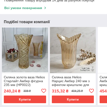
Повернення товару впродовж 14 днів за рахунок покупця
Всі умови повернення
Подібні товари компанії
Скляна золота ваза Helios
Скляна ваза Helios
Скля
Старлайт Амбер фігурна
Нарцис Амбер 240 мм з
Амбе
235 мм (HP002J)
ефектом кришталю для
криш
букетів і декору
(DSH
240,24
315,32
454
₴
₴
308 ₴
404,25 ₴
DSHP2026HA/L1
Купити
Купити