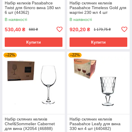
Набір келихів Pasabahce
Набір скляних келихів
Twist для білого вина 180 мл
Pasabahce Timeless Gold для
6 шт (44362)
мартіні 230 мл 4 шт
(440176G)
В наявності
В наявності
530,40
920,20
₴
₴
680 ₴
1 179,75 ₴
Купити
Купити
–22%
–22%
Набір скляних келихів
Набір скляних келихів
Chef&Sommelier Cabernet
Pasabahce Leafy для вина
для вина (X2054 (46888)
330 мл 4 шт (440482)