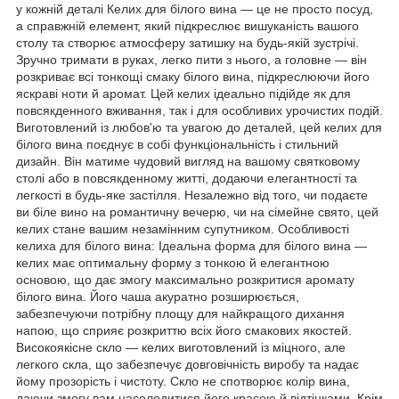
у кожній деталі Келих для білого вина — це не просто посуд,
а справжній елемент, який підкреслює вишуканість вашого
столу та створює атмосферу затишку на будь-якій зустрічі.
Зручно тримати в руках, легко пити з нього, а головне — він
розкриває всі тонкощі смаку білого вина, підкреслюючи його
яскраві ноти й аромат. Цей келих ідеально підійде як для
повсякденного вживання, так і для особливих урочистих подій.
Виготовлений із любов'ю та увагою до деталей, цей келих для
білого вина поєднує в собі функціональність і стильний
дизайн. Він матиме чудовий вигляд на вашому святковому
столі або в повсякденному житті, додаючи елегантності та
легкості в будь-яке застілля. Незалежно від того, чи подаєте
ви біле вино на романтичну вечерю, чи на сімейне свято, цей
келих стане вашим незамінним супутником. Особливості
келиха для білого вина: Ідеальна форма для білого вина —
келих має оптимальну форму з тонкою й елегантною
основою, що дає змогу максимально розкритися аромату
білого вина. Його чаша акуратно розширюється,
забезпечуючи потрібну площу для найкращого дихання
напою, що сприяє розкриттю всіх його смакових якостей.
Високоякісне скло — келих виготовлений із міцного, але
легкого скла, що забезпечує довговічність виробу та надає
йому прозорість і чистоту. Скло не спотворює колір вина,
даючи змогу вам насолодитися його красою й відтінками. Крім