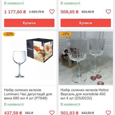
В наявності
В наявності
1 177,60
509,65
₴
₴
1 509,75 ₴
653,40 ₴
Купити
Купити
–22%
–22%
Набір скляних келихів
Набір скляних келихів Helios
Luminarc Час дегустацій для
Версаль для коктейлів 450
вина 680 мл 4 шт (P7648)
мл 4 шт (DSJ0232)
В наявності
В наявності
437,58
501,93
₴
₴
561 ₴
643,50 ₴