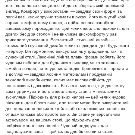
того, воно легко очищається й довго зберігає свій первісний
вигляд. Комфорт у використанні — завдяки своїй формі та
легкій вазі, келих зручно тримати в руках. Його вигнутий край
сприяє комфортному напою, а стійка основа запобігає
випадковому перекиданню. Цей келих ідеально підходить для
довгих бесід за столом і не викликає дискомфорту у разі
тривалого утримання. Елегантний і стильний дизайн —
стриманий і сучасний дизайн келиха підходить для будь-якого
інтер'єру. Він гармонійно вписується як у традиційні, так і в
сучасніші стилі. Лаконічні лінії та плавні форми роблять його
чудовим вибором для будь-якого випадку, чи то затишна
сімейна вечеря, чи то урочиста подія. Довговічність і простота
в догляді — завдяки якісним матеріалам і продуманій
технології виробництва, келих має високу стійкість до
пошкоджень і довговічність. Він легко миється, що дає змогу
вам підтримувати його в ідеальному стані з мінімальними
зусиллями. Підходить для різних напоїв — цей келих чудово
підходить для білого вина, але також може бути використаний
для подавання легких коктейлів або охолоджених напоїв, як-
от шампанське або ігристе вино. Він стане універсальним
аксесуаром на вашому столі, що підходить для
найрізноманітніших напоїв. Чудовий подарунок для
поціновувачів вина — цей келих для білого вина стане