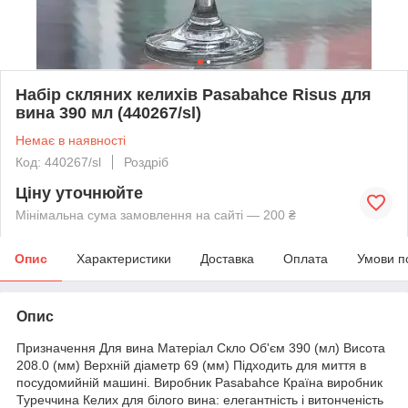
Набір скляних келихів Pasabahce Risus для
вина 390 мл (440267/sl)
Немає в наявності
Код: 440267/sl
Роздріб
Ціну уточнюйте
Мінімальна сума замовлення на сайті — 200 ₴
Опис
Характеристики
Доставка
Оплата
Умови п
Опис
Призначення Для вина Матеріал Скло Об'єм 390 (мл) Висота
208.0 (мм) Верхній діаметр 69 (мм) Підходить для миття в
посудомийній машині. Виробник Pasabahce Країна виробник
Туреччина Келих для білого вина: елегантність і витонченість