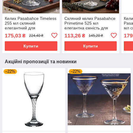
Келих Pasabahce Timeless
Скляний келих Pasabahce
Кели
255 мл скляний
Primetime 525 мл
Pasa
елегантний для
елегантна ємність для
мл с
шампанського та ігристого
червоного вина (44984/sl-
кели
175,03
113,26
179
₴
₴
224,40 ₴
145,20 ₴
вина 440236/sl-6
6)
4403
Купити
Купити
Акційні пропозиції та новинки
–22%
–22%