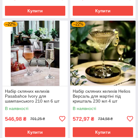
Купити
Купити
–22%
–22%
Набір скляних келихів
Набір скляних келихів Helios
Pasabahce Ivory для
Версаль для мартіні під
шампанського 210 мл 6 шт
кришталь 230 мл 4 шт
(440475-6)
(DSJ0223)
В наявності
В наявності
546,98
572,97
₴
₴
701,25 ₴
734,58 ₴
Купити
Купити