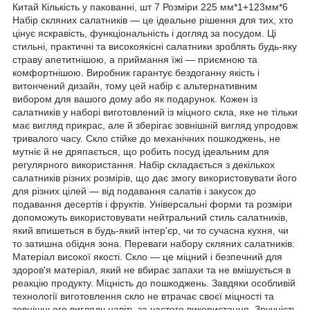
Китай Кількість у пакованні, шт 7 Розміри 225 мм*1+123мм*6
Набір скляних салатників — це ідеальне рішення для тих, хто
цінує яскравість, функціональність і догляд за посудом. Ці
стильні, практичні та високоякісні салатники зроблять будь-яку
страву апетитнішою, а приймання їжі — приємною та
комфортнішою. Виробник гарантує бездоганну якість і
витончений дизайн, тому цей набір є альтернативним
вибором для вашого дому або як подарунок. Кожен із
салатників у наборі виготовлений із міцного скла, яке не тільки
має вигляд прикрас, але й зберігає зовнішній вигляд упродовж
тривалого часу. Скло стійке до механічних пошкоджень, не
мутніє й не дряпається, що робить посуд ідеальним для
регулярного використання. Набір складається з декількох
салатників різних розмірів, що дає змогу використовувати його
для різних цілей — від подавання салатів і закусок до
подавання десертів і фруктів. Універсальні форми та розміри
допоможуть використовувати нейтральний стиль салатників,
який впишеться в будь-який інтер'єр, чи то сучасна кухня, чи
то затишна обідня зона. Переваги набору скляних салатників:
Матеріал високої якості. Скло — це міцний і безпечний для
здоров'я матеріал, який не вбирає запахи та не вмішується в
реакцію продукту. Міцність до пошкоджень. Завдяки особливій
технології виготовлення скло не втрачає своєї міцності та
зовнішнього вигляду навіть за частого використання. Зручність