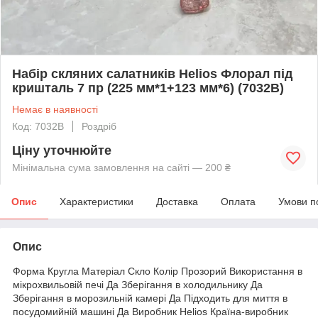
Набір скляних салатників Helios Флорал під
кришталь 7 пр (225 мм*1+123 мм*6) (7032B)
Немає в наявності
Код: 7032B
Роздріб
Ціну уточнюйте
Мінімальна сума замовлення на сайті — 200 ₴
Опис
Характеристики
Доставка
Оплата
Умови п
Опис
Форма Кругла Матеріал Скло Колір Прозорий Використання в
мікрохвильовій печі Да Зберігання в холодильнику Да
Зберігання в морозильній камері Да Підходить для миття в
посудомийній машині Да Виробник Helios Країна-виробник