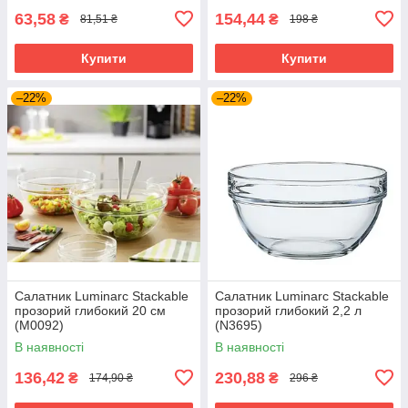
63,58
154,44
₴
₴
81,51 ₴
198 ₴
Купити
Купити
–22%
–22%
Салатник Luminarc Stackable
Салатник Luminarc Stackable
прозорий глибокий 20 см
прозорий глибокий 2,2 л
(M0092)
(N3695)
В наявності
В наявності
136,42
230,88
₴
₴
174,90 ₴
296 ₴