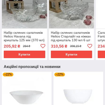
Набір скляних салатників
Набір скляних салатників
Сала
Helios Havana під
Helios Старлайт на ніжках
Fant
кришталь 125 мм (370 мл)
під кришталь 130 мл 6 шт
штук
6 шт (5070)
(W105 (6B)
моро
205,92
310,56
234
₴
₴
264 ₴
398,15 ₴
серв
Купити
Купити
Акційні пропозиції та новинки
–22%
–22%