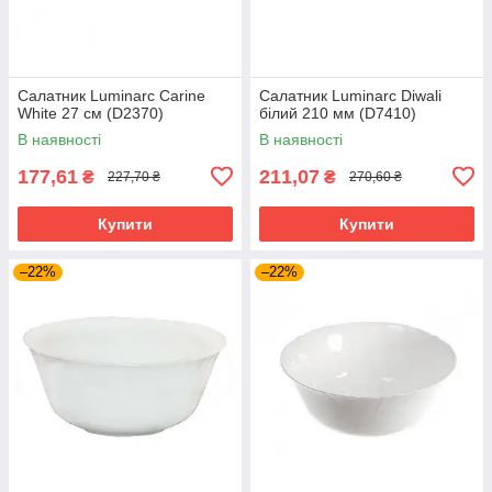
Салатник Luminarc Carine
Салатник Luminarc Diwali
White 27 см (D2370)
білий 210 мм (D7410)
В наявності
В наявності
177,61
211,07
₴
₴
227,70 ₴
270,60 ₴
Купити
Купити
–22%
–22%