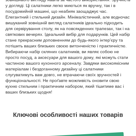
у догляді. Ці салатники легко миються як вручну, так і в
посудомийній машині, що неабияк заощаджує час.
Елегантний і стильний дизайн. Мінімалістичний, але водночас
вишуканий зовнішній вигляд салатників ідеально підходить
для сервірування столу, як на повсякденних трапезах, так і на
святкових вечерях. Ідеальний вибір для подарунків. Цей набір
стане прекрасним доповненням до будь-якого інтер'єру та
потішить ваших близьких своєю витонченістю і практичністю.
Вибираючи набір скляних салатників, ви являє собою не
просто посуд, а аксесуари для вашого дому, які можуть стати
частиною вашого кухонного арсеналу. Завдяки високоякісним
матеріалам і бездоганному дизайну ці салатники
слугуватимуть вам довго, не втрачаючи своїх зручностей і
функціональності. Не проґавте можливість оновити свою
кухню стильним і практичним набором, який тішитиме вас і
ваших близьких щодня!
Ключові особливості наших товарів