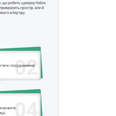
е, що робить цукерку Helios
прикрасить простір, але й
кого інтер'єру.
02
печі і посудомийній
04
ви можете
ції.