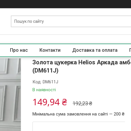
Про нас
Контакти
Доставка та оплата
Золота цукерка Helios Аркада ам
(DM611J)
Код:
DM611J
В наявності
149,94 ₴
192,23 ₴
Мінімальна сума замовлення на сайті — 200 ₴