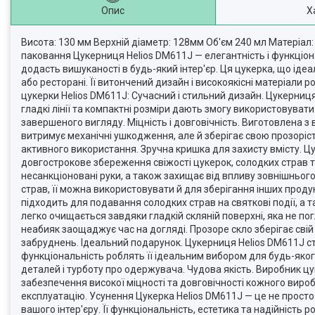
Опис
Х
Висота: 130 мм Верхній діаметр: 128мм Об'єм 240 мл Матеріал
паковання Цукерниця Helios DM611J — елегантність і функціона
додасть вишуканості в будь-який інтер'єр. Ця цукерка, що іде
або ресторані. Її витончений дизайн і високоякісні матеріали 
цукерки Helios DM611J: Сучасний і стильний дизайн. Цукерниця 
гладкі лінії та компактні розміри дають змогу використовувати 
завершеного вигляду. Міцність і довговічність. Виготовлена з 
витримує механічні ушкодження, але й зберігає свою прозоріст
активного використання. Зручна кришка для захисту вмісту. Ц
довгострокове збереження свіжості цукерок, солодких страв т
несанкціоновані руки, а також захищає від впливу зовнішньог
страв, її можна використовувати й для зберігання інших проду
підходить для подавання солодких страв на святкові події, а 
легко очищається завдяки гладкій скляній поверхні, яка не пог
неабияк заощаджує час на догляді. Прозоре скло зберігає свій
забруднень. Ідеальний подарунок. Цукерниця Helios DM611J ста
функціональність роблять її ідеальним вибором для будь-яког
деталей і турботу про одержувача. Чудова якість. Виробник ц
забезпечення високої міцності та довговічності кожного виробу
експлуатацію. Усунення Цукерка Helios DM611J — це не просто
вашого інтер'єру. Її функціональність, естетика та надійність