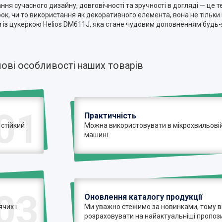
ння сучасного дизайну, довговічності та зручності в догляді — це т
к, чи то використання як декоративного елемента, вона не тільки 
м із цукеркою Helios DM611J, яка стане чудовим доповненням будь-я
ові особливості наших товарів
01
Практичність
 стійкий
Можна використовувати в мікрохвильовій 
машині.
03
Оновлення каталогу продукції
чих і
Ми уважно стежимо за новинками, тому 
розраховувати на найактуальніші пропози