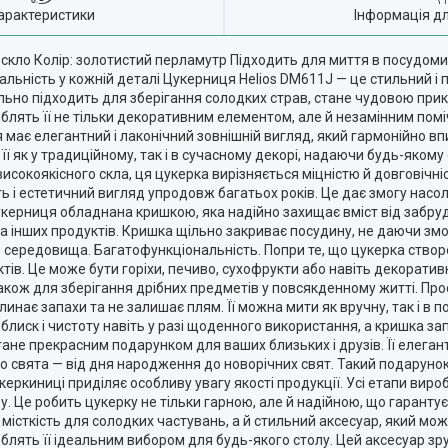
арактеристики
Інформація д
: скло Колір: золотистий перламутр Підходить для миття в посудом
льність у кожній деталі Цукерниця Helios DM611J — це стильний і 
ально підходить для зберігання солодких страв, стане чудовою при
роблять її не тільки декоративним елементом, але й незамінним помі
має елегантний і лаконічний зовнішній вигляд, який гармонійно впиш
її як у традиційному, так і в сучасному декорі, надаючи будь-якому
високоякісного скла, ця цукерка вирізняється міцністю й довговічні
ь і естетичний вигляд упродовж багатьох років. Це дає змогу насо
укерниця обладнана кришкою, яка надійно захищає вміст від забруд
а інших продуктів. Кришка щільно закриває посудину, не даючи змо
о середовища. Багатофункціональність. Попри те, що цукерка створ
ктів. Це може бути горіхи, печиво, сухофрукти або навіть декоратив
також для зберігання дрібних предметів у повсякденному житті. Про
линає запахи та не залишає плям. Її можна мити як вручну, так і в 
 блиск і чистоту навіть у разі щоденного використання, а кришка з
не прекрасним подарунком для ваших близьких і друзів. Її елегант
о свята — від дня народження до новорічних свят. Такий подарунок
укеркиниці приділяє особливу увагу якості продукції. Усі етапи ви
. Це робить цукерку не тільки гарною, але й надійною, що гарантує
 місткість для солодких частувань, а й стильний аксесуар, який м
 роблять її ідеальним вибором для будь-якого столу. Цей аксесуар з