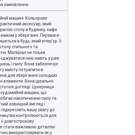
ля замовлення
ийній машині. Кольорове
практичний аксесуар, який
красою столу в будинку, кафе
чником у зберіганні. Переваги
еться в будь-який інтер'єр. Її
 столу стильного та
стю. Матеріал не тільки
лоджуватися нею навіть у разі
нень і пилу. Вона забезпечує
гу вмісту потрапити в
ена для зберігання солодких
ні елементи. Вона ідеально
стота в догляді. Цукерниця
посудомийній машині, що
апобігає накопиченню пилу та
ний зовнішній вигляд і
 підкреслить вашу увагу до
робництва контролюються для
 її довгострокову
оже стати важливою деталлю
ручно використовувати як у