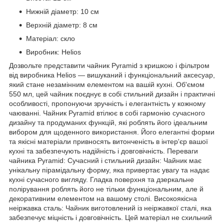
Нижній діаметр: 10 см
Верхній діаметр: 8 см
Матеріал: скло
Виробник: Helios
Дозвольте представити чайник Pyramid з кришкою і фільтром
від виробника Helios — вишуканий і функціональний аксесуар,
який стане незамінним елементом на вашій кухні. Об'ємом
550 мл, цей чайник поєднує в собі стильний дизайн і практичні
особливості, пропонуючи зручність і елегантність у кожному
чаюванні. Чайник Pyramid втілює в собі гармонію сучасного
дизайну та продуманих функцій, які роблять його ідеальним
вибором для щоденного використання. Його елегантні форми
та якісні матеріали привносять витонченість в інтер'єр вашої
кухні та забезпечують надійність і довговічність. Переваги
чайника Pyramid: Сучасний і стильний дизайн: Чайник має
унікальну пірамідальну форму, яка привертає увагу та надає
кухні сучасного вигляду. Гладка поверхня та дзеркальне
полірування роблять його не тільки функціональним, але й
декоративним елементом на вашому столі. Високоякісна
неіржавка сталь: Чайник виготовлений із неіржавкої сталі, яка
забезпечує міцність і довговічність. Цей матеріал не схильний