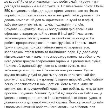
до корозії й легко очищається, що робить чайник зручним у
догляді та надійним в експлуатації. Оптимальний об'єм: Об'єм
550 мл ідеально підходить для приготування чаю на кілька
порцій, чи то ранкова кава, чи то вечірній чай із друзями. Він
досить компактний для використання на кухні та в офісі,
забезпечуючи зручність під час подавання напоїв.
Вбудований фільтр: Чайник обладнаний фільтром, який
ефективно затримує чайне листя й інші дрібні частинки,
забезпечуючи чистоту напою та запобігаючи осадам. Це
робить процес заварювання чаю зручнішим і приємнішим.
Зручна кришка: Кришка чайника щільно закривається,
запобігаючи втраті тепла та википанню пари. Це дає змогу
підтримувати оптимальну температуру напою та забезпечує
його довгострокове збереження гарячим. Ергономічна ручка:
Чайник обладнаний зручною та міцною ручкою, яка
забезпечує комфортне й безпечне використання. Ручка
зручно лежить у руці та дає змогу легко наливати чай без
ризику опіків. Легкість у догляді: Завдяки широкій шийкі чайник
легко наповнюється й очищається. Його можна мити як
вручну, так і в посудомийній машині, що робить догляд за ним
простим і зручним. Чайник Pyramid від виробника Helios — це
ідеальне поєднання стилю і практичності, яке стане чудовим
доповненням до вашої кухонної страви. Його сучасний дизайн
і продумані функції роблять його ідеальним вибором для