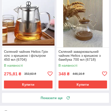
Скляний чайник Helios Грін
Скляний заварювальний
хілс з кришкою і фільтром
чайник Helios з кришкою з
450 мл (6704)
бамбука 700 мл (6718)
В наявності
В наявності
275,81
348
₴
₴
353,60 ₴
446,16 ₴
Купити
Купити
Показати ще