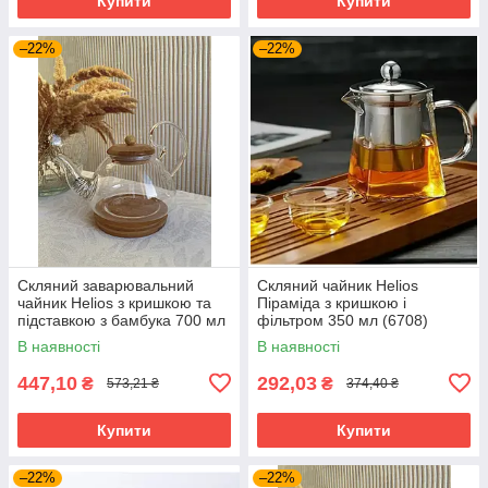
Купити
Купити
–22%
–22%
Скляний заварювальний
Скляний чайник Helios
чайник Helios з кришкою та
Піраміда з кришкою і
підставкою з бамбука 700 мл
фільтром 350 мл (6708)
(6810)
В наявності
В наявності
447,10
292,03
₴
₴
573,21 ₴
374,40 ₴
Купити
Купити
–22%
–22%