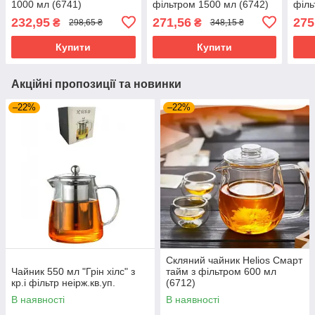
1000 мл (6741)
фільтром 1500 мл (6742)
філь
232,95
271,56
275
₴
₴
298,65 ₴
348,15 ₴
Купити
Купити
Акційні пропозиції та новинки
–22%
–22%
Скляний чайник Helios Смарт
Чайник 550 мл "Грін хілс" з
тайм з фільтром 600 мл
кр.і фільтр неірж.кв.уп.
(6712)
В наявності
В наявності