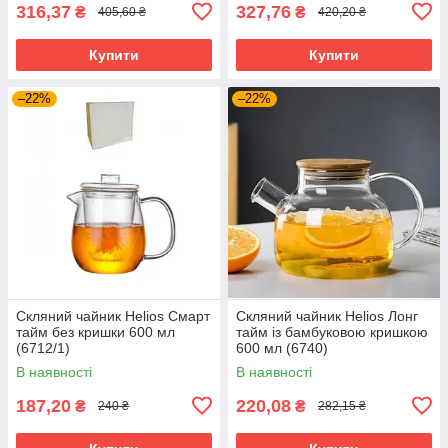
316,37
327,76
₴
₴
405,60 ₴
420,20 ₴
Купити
Купити
–22%
–22%
Скляний чайник Helios Смарт
Скляний чайник Helios Лонг
тайм без кришки 600 мл
тайм із бамбуковою кришкою
(6712/1)
600 мл (6740)
В наявності
В наявності
187,20
220,08
₴
₴
240 ₴
282,15 ₴