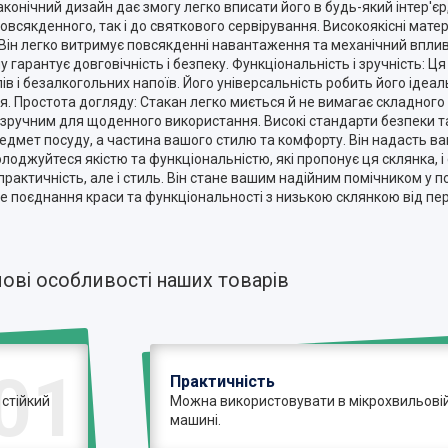
аконічний дизайн дає змогу легко вписати його в будь-який інтер'єр,
всякденного, так і до святкового сервірування. Високоякісні матер
 Він легко витримує повсякденні навантаження та механічний вплив
у гарантує довговічність і безпеку. Функціональність і зручність: Ц
йлів і безалкогольних напоїв. Його універсальність робить його іде
ння. Простота догляду: Стакан легко миється й не вимагає складног
 зручним для щоденного використання. Високі стандарти безпеки т
редмет посуду, а частина вашого стилю та комфорту. Він надасть ва
лоджуйтеся якістю та функціональністю, які пропонує ця склянка,
практичність, але і стиль. Він стане вашим надійним помічником у 
не поєднання краси та функціональності з низькою склянкою від пе
ові особливості наших товарів
01
Практичність
 стійкий
Можна використовувати в мікрохвильовій 
машині.