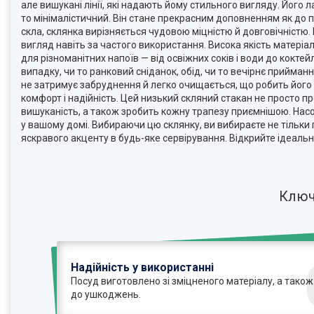
але вишукані лінії, які надають йому стильного вигляду. Його л
то мінімалістичний. Він стане прекрасним доповненням як до по
скла, склянка вирізняється чудовою міцністю й довговічністю.
вигляд навіть за частого використання. Висока якість матеріал
для різноманітних напоїв — від освіжних соків і води до кокте
випадку, чи то ранковий сніданок, обід, чи то вечірнє прийма
не затримує забруднення й легко очищається, що робить його
комфорт і надійність. Цей низький скляний стакан не просто п
вишуканість, а також зробить кожну трапезу приємнішою. Насо
у вашому домі. Вибираючи цю склянку, ви вибираєте не тільки 
яскравого акценту в будь-яке сервірування. Відкрийте ідеаль
Ключ
Надійність у використанні
Посуд виготовлено зі зміцненого матеріалу, а також
до ушкоджень.