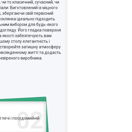
 чи то класичний, сучасний, чи
іали: Виготовлений із міцного
, зберігаючи свій первісний
я склянка ідеально підходить
альним вибором для будь-якого
о догляду. Його гладка поверхня
а якості забезпечують вам
шому столу елегантність і
 і створюйте затишну атмосферу
повсякденному житті та додасть
ревіреного виробника.
02
печі і посудомийній