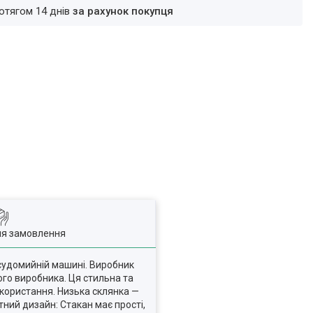
ротягом 14 днів
за рахунок покупця
ля замовлення
осудомийній машині. Виробник
ого виробника. Ця стильна та
користання. Низька склянка —
тний дизайн: Стакан має прості,