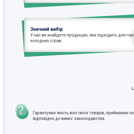
Значний вибір
У нас ви знайдете продукцію, яка підходить для гаря
холодних страв.
Гарантуємо якість всіх своїх товарів, приймаємо 
відповідно до вимог законодавства.