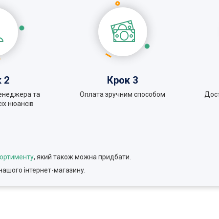
 2
Крок 3
енеджера та
Оплата зручним способом
Дос
іх нюансів
сортименту
, який також можна придбати.
нашого інтернет-магазину.