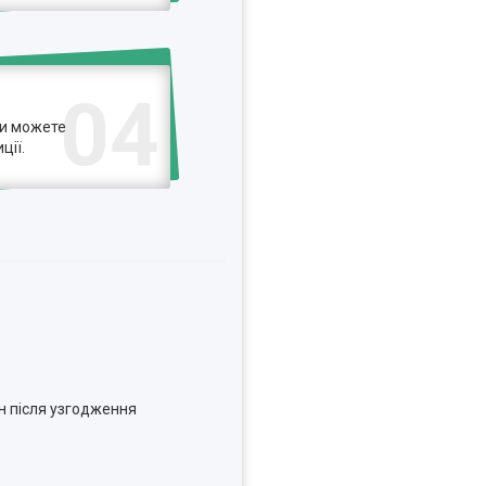
04
ви можете
ції.
н після узгодження