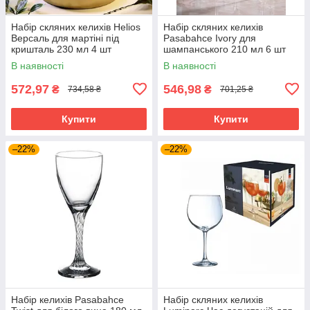
Набір скляних келихів Helios
Набір скляних келихів
Версаль для мартіні під
Pasabahce Ivory для
кришталь 230 мл 4 шт
шампанського 210 мл 6 шт
(DSJ0223)
(440475-6)
В наявності
В наявності
572,97
546,98
₴
₴
734,58 ₴
701,25 ₴
Купити
Купити
–22%
–22%
Набір келихів Pasabahce
Набір скляних келихів