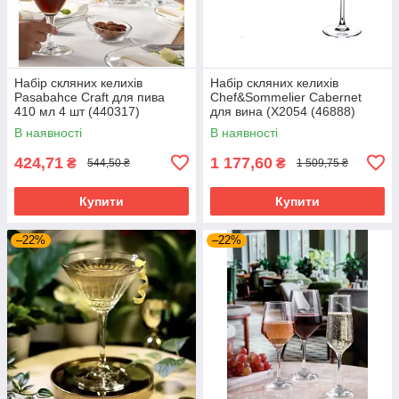
Набір скляних келихів
Набір скляних келихів
Pasabahce Craft для пива
Chef&Sommelier Cabernet
410 мл 4 шт (440317)
для вина (X2054 (46888)
В наявності
В наявності
424,71
1 177,60
₴
₴
544,50 ₴
1 509,75 ₴
Купити
Купити
–22%
–22%