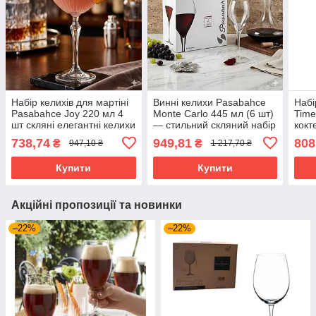
Набір келихів для мартіні
Винні келихи Pasabahce
Набі
Pasabahce Joy 220 мл 4
Monte Carlo 445 мл (6 шт)
Time
шт скляні елегантні келихи
— стильний скляний набір
кокт
для коктейлів 440310
для подачі вина та напоїв
(440
738,74
949,81
808
₴
₴
947,10 ₴
1 217,70 ₴
440088-6
Купити
Купити
Акційні пропозиції та новинки
–22%
–22%