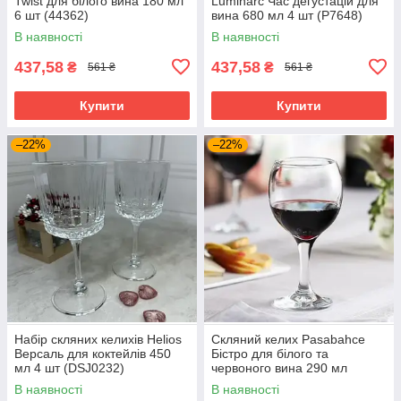
Twist для білого вина 180 мл
Luminarc Час дегустацій для
6 шт (44362)
вина 680 мл 4 шт (P7648)
В наявності
В наявності
437,58
437,58
₴
₴
561 ₴
561 ₴
Купити
Купити
–22%
–22%
Набір скляних келихів Helios
Скляний келих Pasabahce
Версаль для коктейлів 450
Бістро для білого та
мл 4 шт (DSJ0232)
червоного вина 290 мл
(44411/sl)
В наявності
В наявності