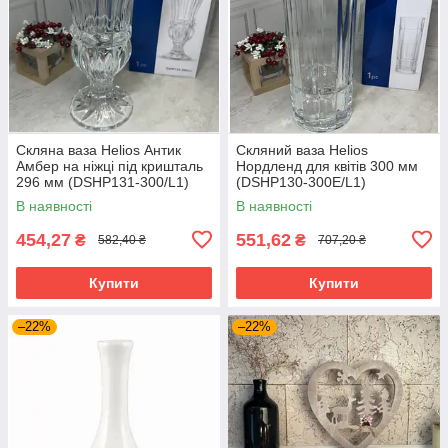
Скляна ваза Helios Антик
Скляний ваза Helios
Амбер на ніжці під кришталь
Нордленд для квітів 300 мм
296 мм (DSHP131-300/L1)
(DSHP130-300E/L1)
В наявності
В наявності
454,27
551,62
₴
₴
582,40 ₴
707,20 ₴
Купити
Купити
–22%
–22%