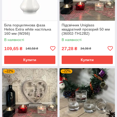
Біла порцелянова фаза
Підсвічник Uniglass
Helios Extra white настільна
квадратний прозорий 50 мм
160 мм (W266)
(36002-TH12B2)
В наявності
В наявності
109,65
27,28
₴
₴
140,58 ₴
34,98 ₴
Купити
Купити
–22%
–22%