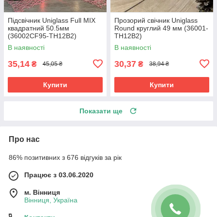
Підсвічник Uniglass Full MIX
Прозорий свічник Uniglass
квадратний 50.5мм
Round круглий 49 мм (36001-
(36002CF95-TH12B2)
TH12B2)
В наявності
В наявності
35,14
30,37
₴
₴
45,05 ₴
38,94 ₴
Купити
Купити
Показати ще
Про нас
86% позитивних з 676 відгуків за рік
Працює з 03.06.2020
м. Вінниця
Вінниця, Україна