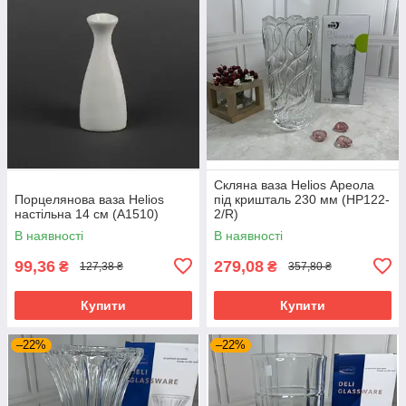
Скляна ваза Helios Ареола
Порцелянова ваза Helios
під кришталь 230 мм (HP122-
настільна 14 см (A1510)
2/R)
В наявності
В наявності
99,36
279,08
₴
₴
127,38 ₴
357,80 ₴
Купити
Купити
–22%
–22%