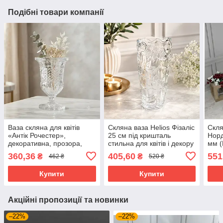
Подібні товари компанії
Ваза скляна для квітів
Скляна ваза Helios Фізаліс
Скля
«Антік Рочестер»,
25 см під кришталь
Норд
декоративна, прозора,
стильна для квітів і декору
мм 
250 мм DSHP132-250
(BMHP05510ELS)
360,36
405,60
551
₴
₴
462 ₴
520 ₴
Купити
Купити
Акційні пропозиції та новинки
–22%
–22%