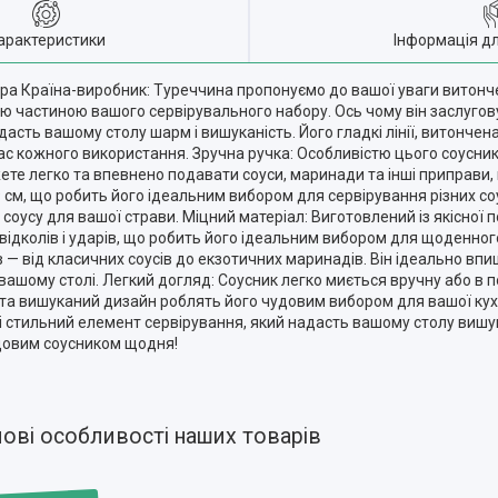
арактеристики
Інформація д
ра Країна-виробник: Туреччина пропонуємо до вашої уваги витонче
ю частиною вашого сервірувального набору. Ось чому він заслугов
асть вашому столу шарм і вишуканість. Його гладкі лінії, витонче
с кожного використання. Зручна ручка: Особливістю цього соусника
жете легко та впевнено подавати соуси, маринади та інші приправ
 см, що робить його ідеальним вибором для сервірування різних соус
 соусу для вашої страви. Міцний матеріал: Виготовлений із якісної 
н, відколів і ударів, що робить його ідеальним вибором для щоденно
 — від класичних соусів до екзотичних маринадів. Він ідеально вп
ашому столі. Легкий догляд: Соусник легко миється вручну або в 
 та вишуканий дизайн роблять його чудовим вибором для вашої кухні
і стильний елемент сервірування, який надасть вашому столу вишук
довим соусником щодня!
ові особливості наших товарів