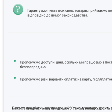
Гарантуємо якість всіх своїх товарів, приймаємо 
відповідно до вимог законодавства.
Пропонуємо доступні ціни, оскільки ми працюємо з по
безпосередньо.
Пропонуємо різні варіанти оплати: на карту, післяплато
Бажаєте придбати нашу продукцію? У такому випадку досить з