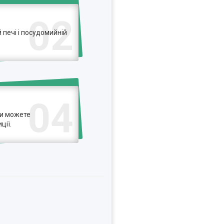
02
печі і посудомийній
04
ви можете
ції.