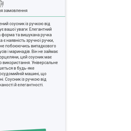
ля замовлення
ний соусник із ручкою від
ує вашої уваги: Елегантний
на форма та вишукана ручка
 є наявність зручної ручки,
и, не побоюючись випадкового
ів і маринадів. Він не займає
порцеляни, цей соусник має
го використання. Універсальне
ишеться в будь-яке
посудомийній машині, що
. Соусник із ручкою від
аності й елегантності.