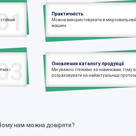
01
Практичність
 стійкий
Можна використовувати в мікрохвильовій 
машині.
03
Оновлення каталогу продукції
чих і
Ми уважно стежимо за новинками, тому 
розраховувати на найактуальніші пропози
Чому нам можна довіряти?