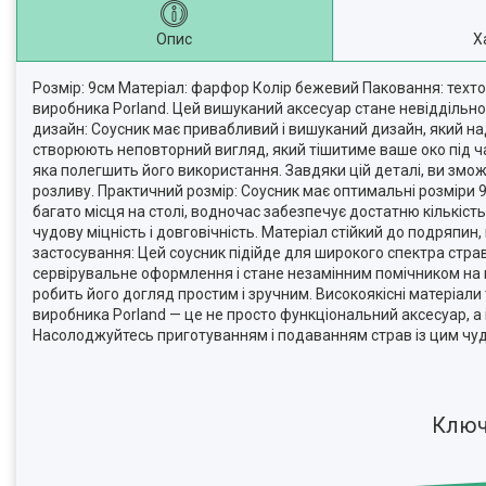
Опис
Х
Розмір: 9см Матеріал: фарфор Колір бежевий Паковання: техто
виробника Porland. Цей вишуканий аксесуар стане невіддільно
дизайн: Соусник має привабливий і вишуканий дизайн, який над
створюють неповторний вигляд, який тішитиме ваше око під ча
яка полегшить його використання. Завдяки цій деталі, ви змо
розливу. Практичний розмір: Соусник має оптимальні розміри 9
багато місця на столі, водночас забезпечує достатню кількість
чудову міцність і довговічність. Матеріал стійкий до подряпи
застосування: Цей соусник підійде для широкого спектра страв
сервірувальне оформлення і стане незамінним помічником на в
робить його догляд простим і зручним. Високоякісні матеріали
виробника Porland — це не просто функціональний аксесуар, а 
Насолоджуйтесь приготуванням і подаванням страв із цим чу
Ключ