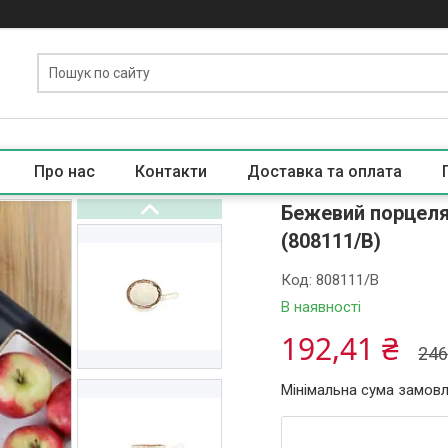
Про нас
Контакти
Доставка та оплата
Бежевий порцелян
(808111/B)
Код:
808111/B
В наявності
192,41 ₴
246
Мінімальна сума замовл