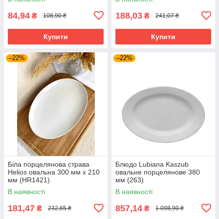
84,94
188,03
₴
₴
108,90 ₴
241,07 ₴
Купити
Купити
–22%
–22%
Біла порцелянова страва
Блюдо Lubiana Kaszub
Helios овальна 300 мм х 210
овальне порцелянове 380
мм (HR1421)
мм (263)
В наявності
В наявності
181,47
857,14
₴
₴
232,65 ₴
1 098,90 ₴