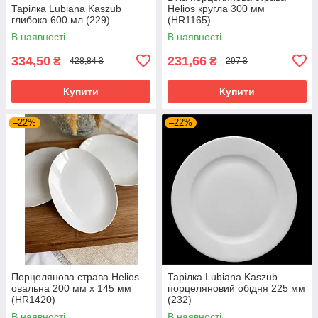
Тарілка Lubiana Kaszub
Helios кругла 300 мм
глибока 600 мл (229)
(HR1165)
В наявності
В наявності
334,50
231,66
₴
₴
428,84 ₴
297 ₴
Купити
Купити
–22%
–22%
Порцелянова страва Helios
Тарілка Lubiana Kaszub
овальна 200 мм х 145 мм
порцеляновий обідня 225 мм
(HR1420)
(232)
В наявності
В наявності