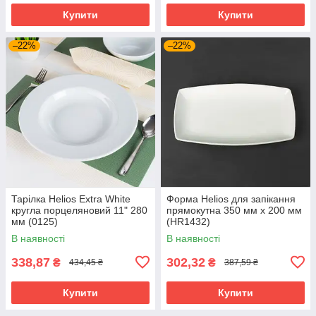
Купити
Купити
–22%
–22%
Тарілка Helios Extra White
Форма Helios для запікання
кругла порцеляновий 11" 280
прямокутна 350 мм х 200 мм
мм (0125)
(HR1432)
В наявності
В наявності
338,87
302,32
₴
₴
434,45 ₴
387,59 ₴
Купити
Купити