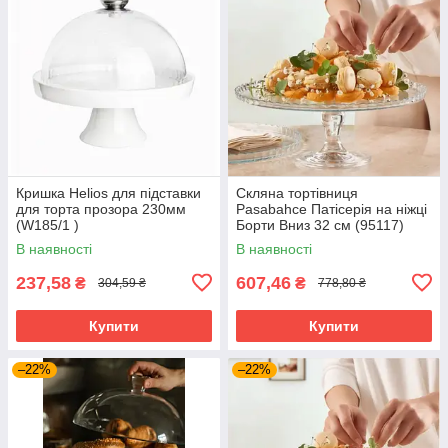
Кришка Helios для підставки
Скляна тортівниця
для торта прозора 230мм
Pasabahce Патісерія на ніжці
(W185/1 )
Борти Вниз 32 см (95117)
В наявності
В наявності
237,58
607,46
₴
₴
304,59 ₴
778,80 ₴
Купити
Купити
–22%
–22%