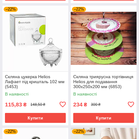
–22%
–22%
Скляна цукерка Helios
Скляна триярусна тортівниця
Лафает під кришталь 102 мм
Helios для подавання
(5453)
300х250х200 мм (6853)
В наявності
В наявності
115,83
234
₴
₴
148,50 ₴
300 ₴
Купити
Купити
–22%
–22%