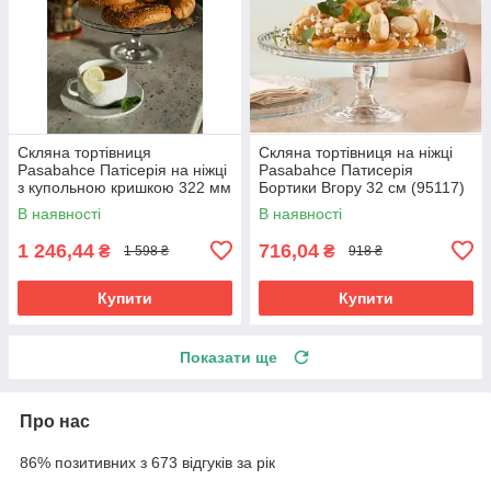
Скляна тортівниця
Скляна тортівниця на ніжці
Pasabahce Патісерія на ніжці
Pasabahce Патисерія
з купольною кришкою 322 мм
Бортики Вгору 32 см (95117)
(95200)
В наявності
В наявності
1 246,44
716,04
₴
₴
1 598 ₴
918 ₴
Купити
Купити
Показати ще
Про нас
86% позитивних з 673 відгуків за рік