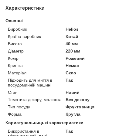
Характеристики
Основні
Виробник
Helios
Країна виробник
Китай
Висота
40 мм
Діаметр
220 мм
Колір
Рожевий
Кришка
Немає
Матеріал
Скло
Підходить для миття в
Так
посудомийній машині
Стан
Новий
Тематика декору, малюнка
Без декору
Тип посуду
Фруктовниця
Форма
Кругла
Користувальницькі характеристики
Використання в
Так