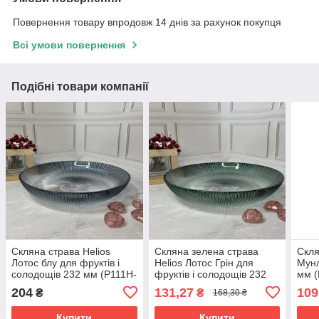
Повернення товару впродовж 14 днів за рахунок покупця
Всі умови повернення
Подібні товари компанії
Скляна страва Helios
Скляна зелена страва
Скля
Лотос блу для фруктів і
Helios Лотос Грін для
Мунл
солодощів 232 мм (P111H-
фруктів і солодощів 232
мм (
Blue)
мм (P111L-Green)
204
131,27
109
₴
₴
168,30 ₴
Купити
Купити