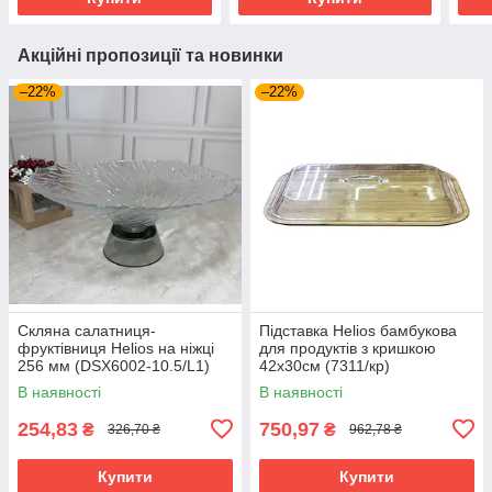
Акційні пропозиції та новинки
–22%
–22%
Скляна салатниця-
Підставка Helios бамбукова
фруктівниця Helios на ніжці
для продуктів з кришкою
256 мм (DSX6002-10.5/L1)
42х30см (7311/кр)
В наявності
В наявності
254,83
750,97
₴
₴
326,70 ₴
962,78 ₴
Купити
Купити