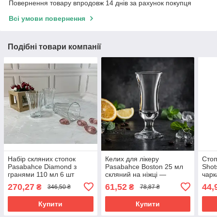
Повернення товару впродовж 14 днів за рахунок покупця
Всі умови повернення
Подібні товари компанії
Набір скляних стопок
Келих для лікеру
Стоп
Pasabahce Diamond з
Pasabahce Boston 25 мл
Shot
гранями 110 мл 6 шт
скляний на ніжці —
чарк
(52400)
елегантна чарка для
міцн
270,27
61,52
44,
₴
₴
346,50 ₴
78,87 ₴
міцних напоївe 44404/sl
Купити
Купити