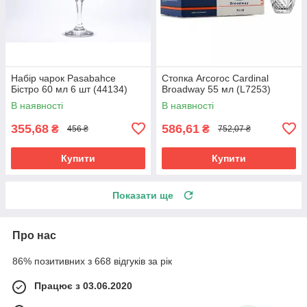
Набір чарок Pasabahce
Стопка Arcoroc Cardinal
Бістро 60 мл 6 шт (44134)
Broadway 55 мл (L7253)
В наявності
В наявності
355,68
586,61
₴
₴
456 ₴
752,07 ₴
Купити
Купити
Показати ще
Про нас
86% позитивних з 668 відгуків за рік
Працює з 03.06.2020