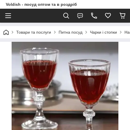
Voldish - посуд оптом та в роздріб
Товари та послуги
Питна посуд
Чарки і стопки
На