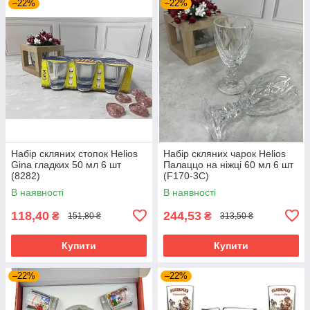
–22%
–22%
Набір скляних стопок Helios
Набір скляних чарок Helios
Gina гладких 50 мл 6 шт
Палаццо на ніжці 60 мл 6 шт
(8282)
(F170-3C)
В наявності
В наявності
118,40
244,53
₴
₴
151,80 ₴
313,50 ₴
Купити
Купити
–22%
–22%