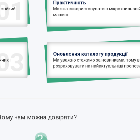
01
Практичність
 стійкий
Можна використовувати в мікрохвильовій 
машині.
03
Оновлення каталогу продукції
чих і
Ми уважно стежимо за новинками, тому 
розраховувати на найактуальніші пропози
Чому нам можна довіряти?