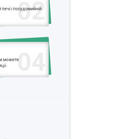
02
печі і посудомийній
04
ви можете
ції.