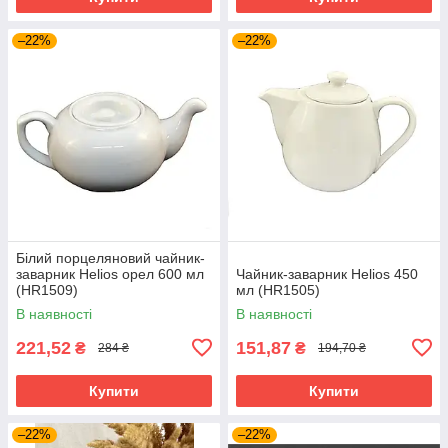
–22%
–22%
Білий порцеляновий чайник-
заварник Helios орел 600 мл
Чайник-заварник Helios 450
(HR1509)
мл (HR1505)
В наявності
В наявності
221,52
151,87
₴
₴
284 ₴
194,70 ₴
Купити
Купити
–22%
–22%