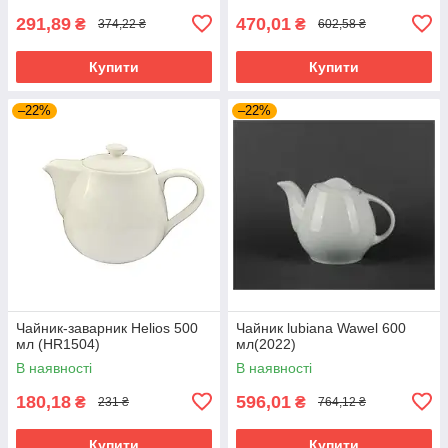
291,89
470,01
₴
₴
374,22 ₴
602,58 ₴
Купити
Купити
–22%
–22%
Чайник-заварник Helios 500
Чайник lubiana Wawel 600
мл (HR1504)
мл(2022)
В наявності
В наявності
180,18
596,01
₴
₴
231 ₴
764,12 ₴
Купити
Купити