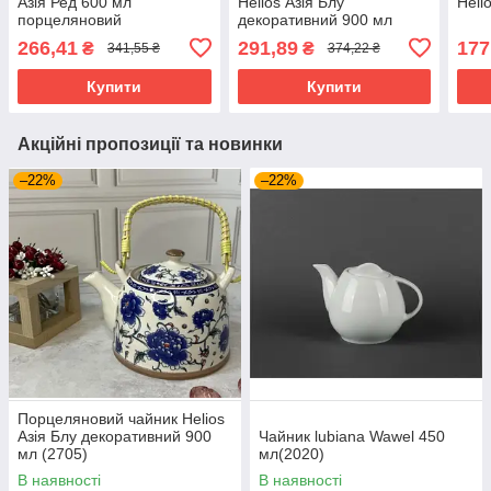
Азія Ред 600 мл
Helios Азія Блу
Heli
порцеляновий
декоративний 900 мл
декорований стильний
(2705)
266,41
291,89
177
₴
₴
341,55 ₴
374,22 ₴
посуд для сервірування
2700
Купити
Купити
Акційні пропозиції та новинки
–22%
–22%
Порцеляновий чайник Helios
Азія Блу декоративний 900
Чайник lubiana Wawel 450
мл (2705)
мл(2020)
В наявності
В наявності