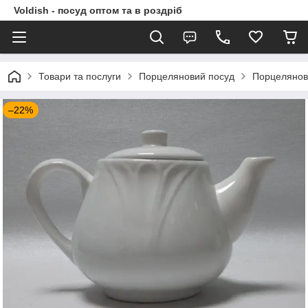
Voldish - посуд оптом та в роздріб
Товари та послуги
Порцеляновий посуд
Порцелянові
–22%