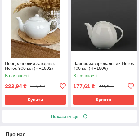
Порцеляновий заварник
Чайник заварювальний Helios
Helios 900 мл (HR1502)
400 мл (HR1506)
В наявності
В наявності
223,94
177,61
₴
₴
287,10 ₴
227,70 ₴
Купити
Купити
Показати ще
Про нас