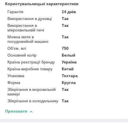
Користувальницькі характеристики
Гарантія
14 днів
Використання в духовці
Так
Використання в
Так
мікрохвильовій печі
Можна мити в
Так
посудомийній машині
Об'єм, мл
750
Основний колір
Белый
Країна реєстрації бренду
Україна
Країна-виробник товару
Китай
Упаковка
Техтара
Форма
Кругла
Зберігання в морозильній
Так
камері
Зберігання в холодильнику
Так
Приховати