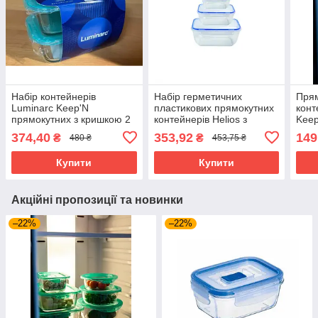
Набір контейнерів
Набір герметичних
Прям
Luminarc Keep'N
пластикових прямокутних
конт
прямокутних з кришкою 2
контейнерів Helios з
Keep
шт (Q1411)
кришками
мл (
374,40
353,92
149
₴
₴
480 ₴
453,75 ₴
400/800/1400/2300 мл 4
шт (94072)
Купити
Купити
Акційні пропозиції та новинки
–22%
–22%