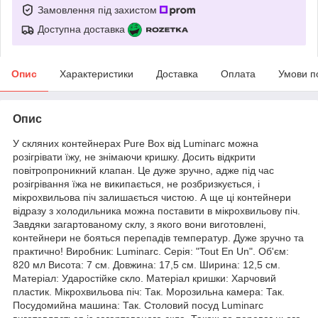
Замовлення під захистом
Доступна доставка
Опис
Характеристики
Доставка
Оплата
Умови п
Опис
У скляних контейнерах Pure Box від Luminarc можна
розігрівати їжу, не знімаючи кришку. Досить відкрити
повітропроникний клапан. Це дуже зручно, адже під час
розігрівання їжа не википається, не розбризкується, і
мікрохвильова піч залишається чистою. А ще ці контейнери
відразу з холодильника можна поставити в мікрохвильову піч.
Завдяки загартованому склу, з якого вони виготовлені,
контейнери не бояться перепадів температур. Дуже зручно та
практично! Виробник: Luminarc. Серія: "Tout En Un". Об'єм:
820 мл Висота: 7 см. Довжина: 17,5 см. Ширина: 12,5 см.
Матеріал: Ударостійке скло. Матеріал кришки: Харчовий
пластик. Мікрохвильова піч: Так. Морозильна камера: Так.
Посудомийна машина: Так. Столовий посуд Luminarc