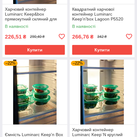
Харчовий контейнер
Квадратний харчової
Luminarc Keep&box
контейнер Luminarc
прямокутний скляний для
Keep'n'box Lagoon P5520
зберігання 1220 мл (p5517)
(1220мл)
В наявності
В наявності
226,51
266,76
₴
₴
290,40 ₴
342 ₴
Купити
Купити
–22%
–22%
Харчовий контейнер
Ємність Luminarc Keep'n Box
Luminarc Keep`N круглий