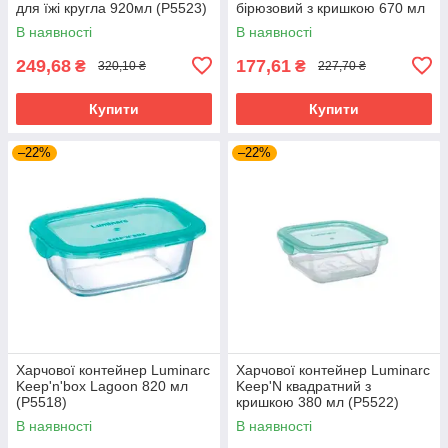
для їжі кругла 920мл (P5523)
бірюзовий з кришкою 670 мл
(P5524)
В наявності
В наявності
249,68
177,61
₴
₴
320,10 ₴
227,70 ₴
Купити
Купити
–22%
–22%
Харчової контейнер Luminarc
Харчової контейнер Luminarc
Keep'n'box Lagoon 820 мл
Keep'N квадратний з
(P5518)
кришкою 380 мл (P5522)
В наявності
В наявності