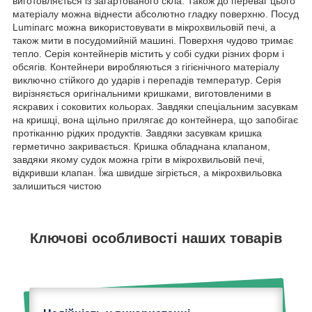
виготовляється із загартованого скла. Також до переваг цього
матеріалу можна віднести абсолютно гладку поверхню. Посуд
Luminarc можна використовувати в мікрохвильовій печі, а
також мити в посудомийній машині. Поверхня чудово тримає
тепло. Серія контейнерів містить у собі судки різних форм і
обсягів. Контейнери виробляються з гігієнічного матеріалу
виключно стійкого до ударів і перепадів температур. Серія
вирізняється оригінальними кришками, виготовленими в
яскравих і соковитих кольорах. Завдяки спеціальним засувкам
на кришці, вона щільно прилягає до контейнера, що запобігає
протіканню рідких продуктів. Завдяки засувкам кришка
герметично закривається. Кришка обладнана клапаном,
завдяки якому судок можна гріти в мікрохвильовій печі,
відкривши клапан. Їжа швидше зігріється, а мікрохвильовка
залишиться чистою
Ключові особливості наших товарів