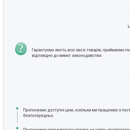
Гарантуємо якість всіх своїх товарів, приймаємо 
відповідно до вимог законодавства.
Пропонуємо доступні ціни, оскільки ми працюємо з по
безпосередньо.
Пропонуємо різні варіанти оплати: на карту, післяплато