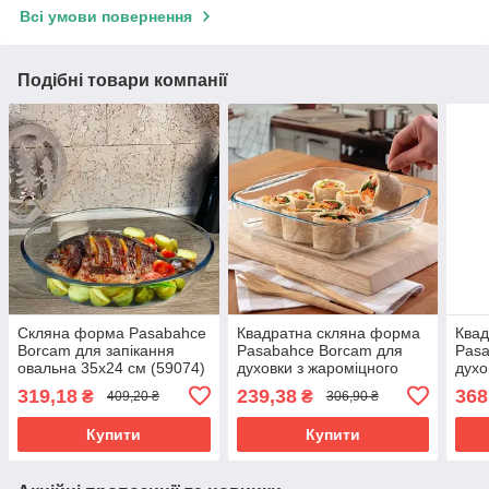
Всі умови повернення
Подібні товари компанії
Скляна форма Pasabahce
Квадратна скляна форма
Квад
Borcam для запікання
Pasabahce Borcam для
Pasa
овальна 35х24 см (59074)
духовки з жароміцного
духо
скла 2.36 л. (59034)
скла
319,18
239,38
368
₴
₴
409,20 ₴
306,90 ₴
Купити
Купити