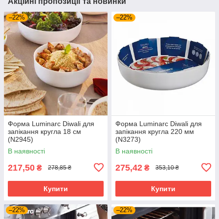
Акційні пропозиції та новинки
–22%
–22%
Форма Luminarc Diwali для
Форма Luminarc Diwali для
запікання кругла 18 см
запікання кругла 220 мм
(N2945)
(N3273)
В наявності
В наявності
217,50
275,42
₴
₴
278,85 ₴
353,10 ₴
Купити
Купити
–22%
–22%