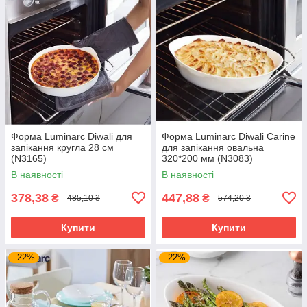
Форма Luminarc Diwali для
Форма Luminarc Diwali Carine
запікання кругла 28 см
для запікання овальна
(N3165)
320*200 мм (N3083)
В наявності
В наявності
378,38
447,88
₴
₴
485,10 ₴
574,20 ₴
Купити
Купити
–22%
–22%