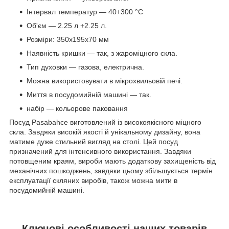
Інтервал температур — 40+300 °C
Об'єм — 2.25 л +2.25 л.
Розміри: 350x195х70 мм
Наявність кришки — так, з жароміцного скла.
Тип духовки — газова, електрична.
Можна використовувати в мікрохвильовій печі.
Миття в посудомийній машині — так.
набір — кольорове паковання
Посуд Pasabahce виготовлений із високоякісного міцного
скла. Завдяки високій якості й унікальному дизайну, вона
матиме дуже стильний вигляд на столі. Цей посуд
призначений для інтенсивного використання. Завдяки
потовщеним краям, вироби мають додаткову захищеність від
механічних пошкоджень, завдяки цьому збільшується термін
експлуатації скляних виробів, також можна мити в
посудомийній машині.
Ключові особливості наших товарів