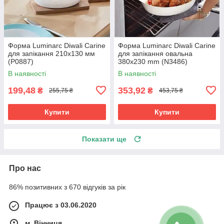
Форма Luminarc Diwali Carine
Форма Luminarc Diwali Carine
для запікання 210х130 мм
для запікання овальна
(P0887)
380x230 mm (N3486)
В наявності
В наявності
199,48
353,92
₴
₴
255,75 ₴
453,75 ₴
Купити
Купити
Показати ще
Про нас
86% позитивних з 670 відгуків за рік
Працює з 03.06.2020
м. Вінниця