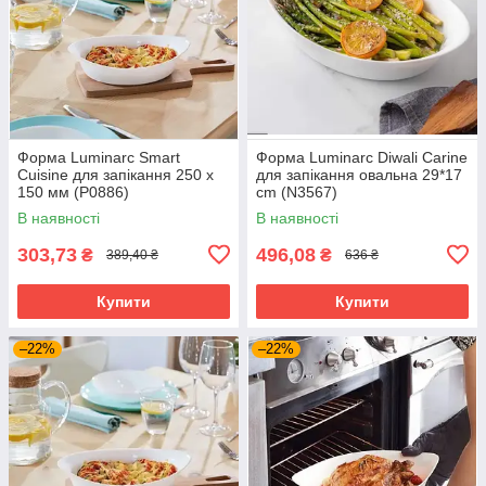
Форма Luminarc Smart
Форма Luminarc Diwali Carine
Cuisine для запікання 250 x
для запікання овальна 29*17
150 мм (P0886)
cm (N3567)
В наявності
В наявності
303,73
496,08
₴
₴
389,40 ₴
636 ₴
Купити
Купити
–22%
–22%