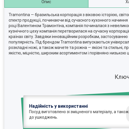
Опис
Х
Tramontina — бразильська корпорація з віковою історією, світ
спектр продукції, починаючи від сучасного кухонного начиння 
році Валентином Трамонтіна, компанія починалася з невеликого
кузнічного цеху компанія перетворилася на сучасну корпорацію
країнах світу. Завдяки інноваційним розробкам, застосуванню 
популярність. Під брендом Tramontina випускаються універсаль
розкладні ножі, а також мачете та рожна — якісні та стильні
якістю, міцністю, широким асортиментом і порівняно низькою 
Ключ
Надійність у використанні
Посуд виготовлено зі зміцненого матеріалу, а також
до ушкоджень.