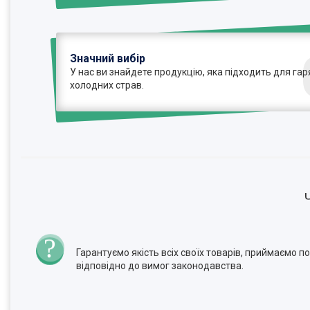
Значний вибір
У нас ви знайдете продукцію, яка підходить для гаря
холодних страв.
Гарантуємо якість всіх своїх товарів, приймаємо 
відповідно до вимог законодавства.