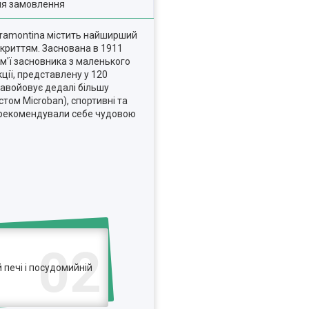
ля замовлення
 Tramontina містить найширший
окриттям. Заснована в 1911
ім'ї засновника з маленького
ції, представлену у 120
завойовує дедалі більшу
том Microban), спортивні та
 зарекомендували себе чудовою
02
печі і посудомийній