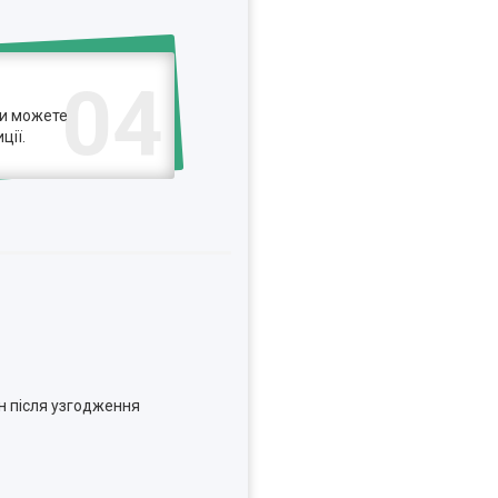
04
ви можете
ції.
н після узгодження