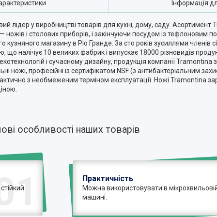
арактеристики
Інформація д
овий лідер у виробництві товарів для кухні, дому, саду. Асортимент
— ножів і столових приборів, і закінчуючи посудом із тефлоновим п
 кузняного магазину в Ріо Гранде. За сто років зусиллями членів с
, що налічує 10 великих фабрик і випускає 18000 різновидів продук
екотехнологій і сучасному дизайну, продукція компанії Tramontina 
ні ножі, професійні із сертифікатом NSF (з антибактеріальним захис
, практично з необмеженим терміном експлуатації. Ножі Tramontina
ціною.
ові особливості наших товарів
01
Практичність
 стійкий
Можна використовувати в мікрохвильовій 
машині.