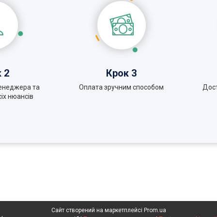
 2
Крок 3
енеджера та
Оплата зручним способом
Дос
іх нюансів
Сайт створений на маркетплейсі
Prom.ua