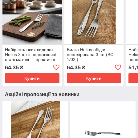
Набір столових виделок
Вилка Helios обідня
Набі
Helios 3 шт з нержавіючої
неполірована 3 шт (BC-
Heli
сталі матові — практичні
1/02 )
нерж
столові прибори для кухні
ложк
64,35
64,35
51,
₴
₴
BC-1/02(80)
десе
Купити
Купити
Акційні пропозиції та новинки