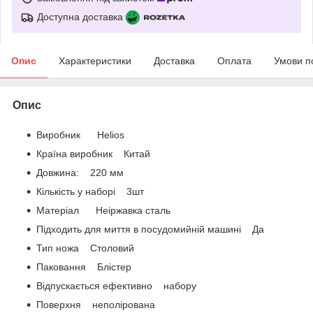
Доступна доставка
Опис
Характеристики
Доставка
Оплата
Умови п
Опис
Виробник Helios
Країна виробник Китай
Довжина: 220 мм
Кількість у наборі 3шт
Матеріал Неіржавка сталь
Підходить для миття в посудомийній машині Да
Тип ножа Столовий
Паковання Блістер
Відпускається ефективно набору
Поверхня неполірована