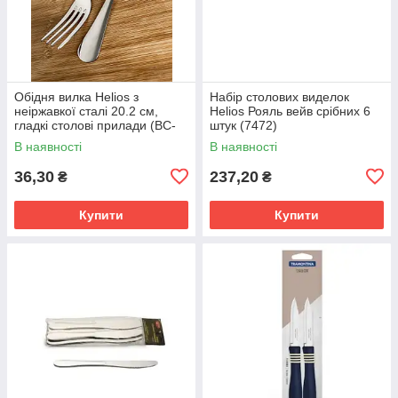
Обідня вилка Helios з
Набір столових виделок
неіржавкої сталі 20.2 см,
Helios Рояль вейв срібних 6
гладкі столові прилади (BC-
штук (7472)
2/02)
В наявності
В наявності
36,30
237,20
₴
₴
Купити
Купити