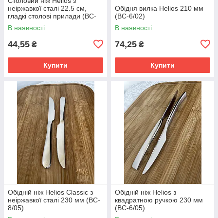
Столовий ніж Helios з
неіржавкої сталі 22.5 см,
Обідня вилка Helios 210 мм
гладкі столові прилади (BC-
(BC-6/02)
2/05)
В наявності
В наявності
44,55
74,25
₴
₴
Купити
Купити
Обідній ніж Helios Classic з
Обідній ніж Helios з
неіржавкої сталі 230 мм (BC-
квадратною ручкою 230 мм
8/05)
(BC-6/05)