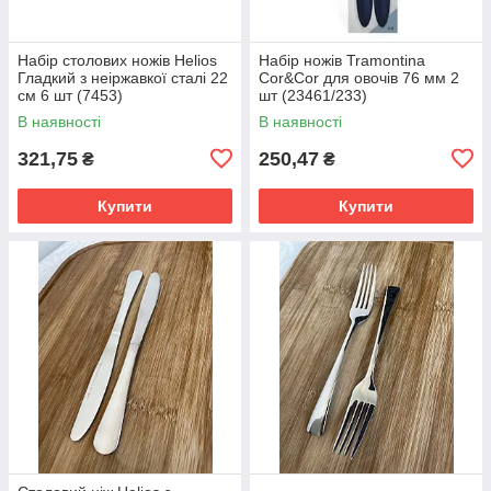
Набір столових ножів Helios
Набір ножів Tramontina
Гладкий з неіржавкої сталі 22
Cor&Cor для овочів 76 мм 2
см 6 шт (7453)
шт (23461/233)
В наявності
В наявності
321,75
250,47
₴
₴
Купити
Купити