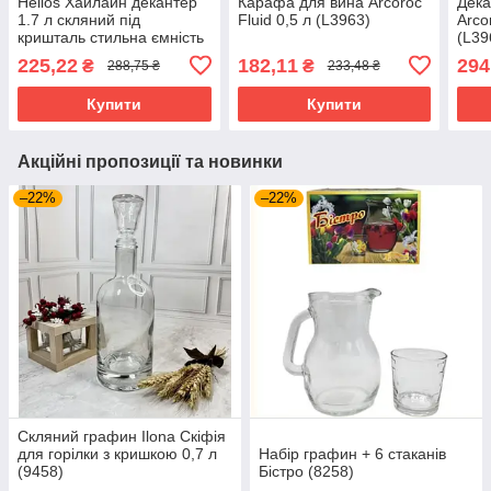
Helios Хайлайн декантер
Карафа для вина Arcoroc
Дека
1.7 л скляний під
Fluid 0,5 л (L3963)
Arco
кришталь стильна ємність
(L39
для подачі вина
225,22
182,11
294
₴
₴
288,75 ₴
233,48 ₴
(HXJQ002A)
Купити
Купити
Акційні пропозиції та новинки
–22%
–22%
Скляний графин Ilona Скіфія
для горілки з кришкою 0,7 л
Набір графин + 6 стаканів
(9458)
Бістро (8258)