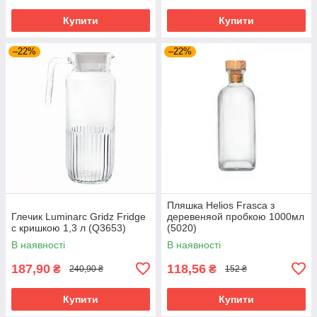
Купити
Купити
–22%
–22%
Пляшка Helios Frasca з
Глечик Luminarc Gridz Fridge
деревеняой пробкою 1000мл
c кришкою 1,3 л (Q3653)
(5020)
В наявності
В наявності
187,90
118,56
₴
₴
240,90 ₴
152 ₴
Купити
Купити