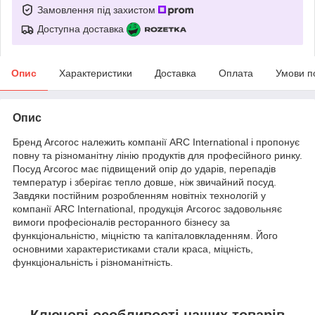
Замовлення під захистом
Доступна доставка
Опис
Характеристики
Доставка
Оплата
Умови п
Опис
Бренд Arcoroc належить компанії ARC International і пропонує
повну та різноманітну лінію продуктів для професійного ринку.
Посуд Arcoroc має підвищений опір до ударів, перепадів
температур і зберігає тепло довше, ніж звичайний посуд.
Завдяки постійним розробленням новітніх технологій у
компанії ARC International, продукція Arcoroc задовольняє
вимоги професіоналів ресторанного бізнесу за
функціональністю, міцністю та капіталовкладенням. Його
основними характеристиками стали краса, міцність,
функціональність і різноманітність.
Ключові особливості наших товарів