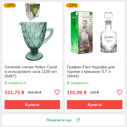
–22%
–22%
Скляний глечик Helios Синій
Графин Farn Карафа для
із кольорового скла 1100 мл
горілки з кришкою 0,7 л
(6467)
(9444)
В наявності
В наявності
321,75
102,96
₴
₴
412,50 ₴
132 ₴
Купити
Купити
Показати ще