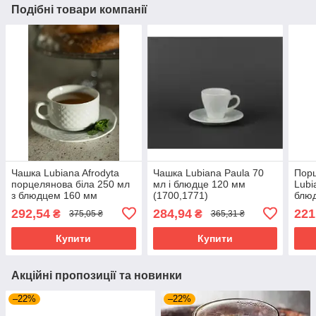
Подібні товари компанії
Чашка Lubiana Afrodyta
Чашка Lubiana Paula 70
Пор
порцелянова біла 250 мл
мл і блюдце 120 мм
Lubi
з блюдцем 160 мм
(1700,1771)
блю
(2604.2613)
(170
292,54
284,94
221
₴
₴
375,05 ₴
365,31 ₴
Купити
Купити
Акційні пропозиції та новинки
–22%
–22%