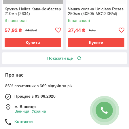
Кружка Helios Кава-бокбастер
Чашка скляна Uniglass Roses
210мл (2634)
250мл (40805-МС12ХВ/sl)
В наявності
В наявності
57,92
37,44
₴
₴
74,25 ₴
48 ₴
Купити
Купити
Показати ще
Про нас
86% позитивних з 669 відгуків за рік
Працює з 03.06.2020
м. Вінниця
Вінниця, Україна
Контакти