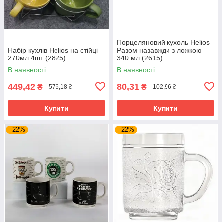
Порцеляновий кухоль Helios
Набір кухлів Helios на стійці
Разом назавжди з ложкою
270мл 4шт (2825)
340 мл (2615)
В наявності
В наявності
449,42
80,31
₴
₴
576,18 ₴
102,96 ₴
Купити
Купити
–22%
–22%