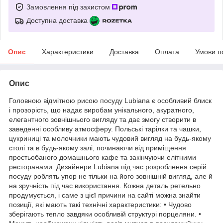
Замовлення під захистом
Доступна доставка
Опис
Характеристики
Доставка
Оплата
Умови п
Опис
Головною відмітною рисою посуду Lubiana є особливий блиск
і прозорість, що надає виробам унікального, акуратного,
елегантного зовнішнього вигляду та дає змогу створити в
заведенні особливу атмосферу. Польські тарілки та чашки,
цукриниці та молочники мають чудовий вигляд на будь-якому
столі та в будь-якому залі, починаючи від приміщення
простьобаного домашнього кафе та закінчуючи елітними
ресторанами. Дизайнери Lubiana під час розроблення серій
посуду роблять упор не тільки на його зовнішній вигляд, але й
на зручність під час використання. Кожна деталь ретельно
продумується, і саме з цієї причини на сайті можна знайти
позиції, які мають такі технічні характеристики: • Чудово
зберігають тепло завдяки особливій структурі порцеляни. •