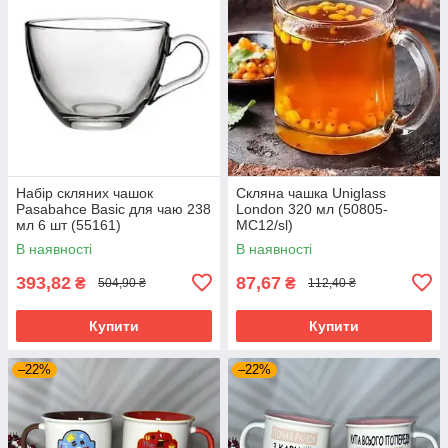
Набір скляних чашок
Скляна чашка Uniglass
Pasabahce Basic для чаю 238
London 320 мл (50805-
мл 6 шт (55161)
МС12/sl)
В наявності
В наявності
393,82
87,67
₴
₴
504,90 ₴
112,40 ₴
Купити
Купити
–22%
–22%