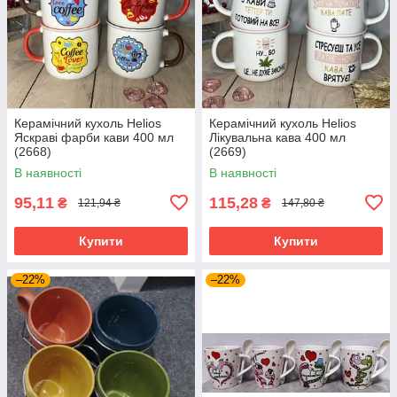
Керамічний кухоль Helios
Керамічний кухоль Helios
Яскраві фарби кави 400 мл
Лікувальна кава 400 мл
(2668)
(2669)
В наявності
В наявності
95,11
115,28
₴
₴
121,94 ₴
147,80 ₴
Купити
Купити
–22%
–22%