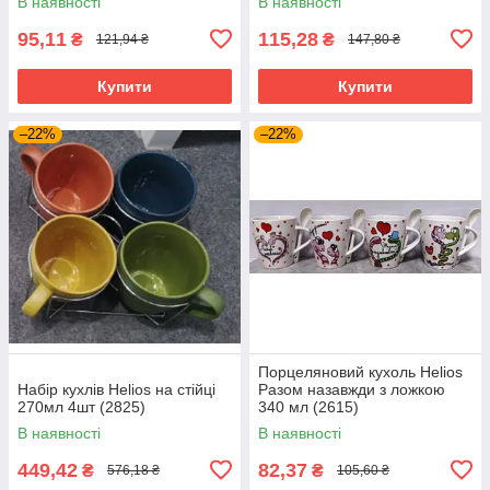
В наявності
В наявності
95,11
115,28
₴
₴
121,94 ₴
147,80 ₴
Купити
Купити
–22%
–22%
Порцеляновий кухоль Helios
Набір кухлів Helios на стійці
Разом назавжди з ложкою
270мл 4шт (2825)
340 мл (2615)
В наявності
В наявності
449,42
82,37
₴
₴
576,18 ₴
105,60 ₴