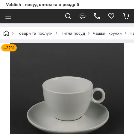
Voldish - посуд оптом та в роздріб
Товари та послуги
Питна посуд
Чашки і кружки
На
–22%