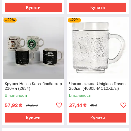
Купити
Купити
–22%
–22%
Кружка Helios Кава-бокбастер
Чашка скляна Uniglass Roses
210мл (2634)
250мл (40805-МС12ХВ/sl)
В наявності
В наявності
57,92
37,44
₴
₴
74,25 ₴
48 ₴
Купити
Купити