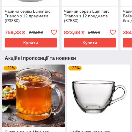
Чайний сервіз Luminarc
Чайний сервіз Luminarc
Чайн
Trianon з 12 предметів
Trianon з 12 предметів
Belle
(P3380)
(67530)
блюд
мл і
(505
759,33
823,68
384
₴
₴
973,50 ₴
1 056 ₴
Купити
Купити
Акційні пропозиції та новинки
–22%
–22%
Скляна чашка Uniglass
Набір скляних чашок