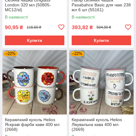
London 320 мл (50805-
Pasabahce Basic для чаю 238
МС12/sl)
мл 6 шт (55161)
В наявності
В наявності
90,95
393,82
₴
₴
116,60 ₴
504,90 ₴
Купити
Купити
–22%
–22%
Керамічний кухоль Helios
Керамічний кухоль Helios
Яскраві фарби кави 400 мл
Лікувальна кава 400 мл
(2668)
(2669)