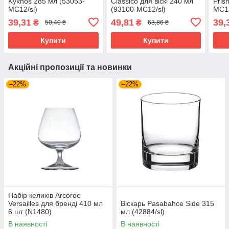
Kyknos 285 мл (53053-
Classico для віскі 240 мл
Pris
МС12/sl)
(93100-МС12/sl)
МС12
39,31
49,81
39,
₴
₴
50,40 ₴
63,86 ₴
Купити
Купити
Акційні пропозиції та новинки
–22%
–22%
Набір келихів Arcoroc
Versailles для бренді 410 мл
Віскарь Pasabahce Side 315
6 шт (N1480)
мл (42884/sl)
В наявності
В наявності