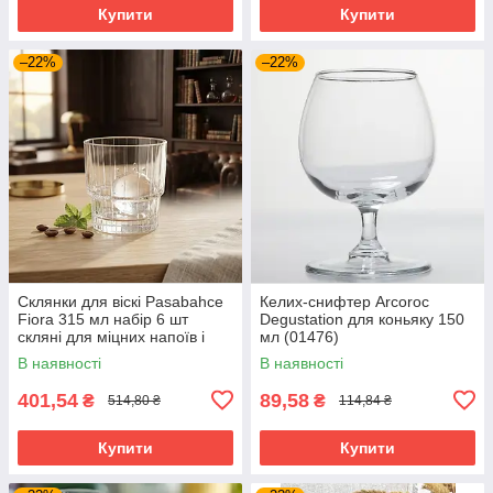
Купити
Купити
–22%
–22%
Склянки для віскі Pasabahce
Келих-снифтер Arcoroc
Fiora 315 мл набір 6 шт
Degustation для коньяку 150
скляні для міцних напоїв і
мл (01476)
коктейлів 5242501-6
В наявності
В наявності
401,54
89,58
₴
₴
514,80 ₴
114,84 ₴
Купити
Купити