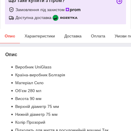
Що таке купити з Пром?
Замовлення під захистом
Доступна доставка
Опис
Характеристики
Доставка
Оплата
Умови п
Опис
Виробник UniGlass
Країна-виробник Болгарія
Матеріал Скло
Об'єм 280 мл
Висота 90 мм
Верхній діаметр 75 мм
Нижній діаметр 75 мм
Колір Прозорий
Підходить для миття в посудомийній машині Так