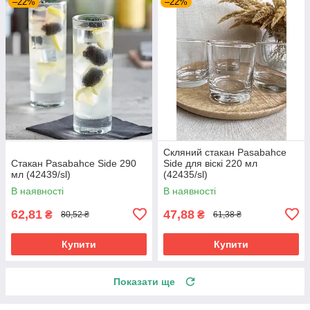
–22%
–22%
Скляний стакан Pasabahce
Стакан Pasabahce Side 290
Side для віскі 220 мл
мл (42439/sl)
(42435/sl)
В наявності
В наявності
62,81
47,88
₴
₴
80,52 ₴
61,38 ₴
Купити
Купити
Показати ще