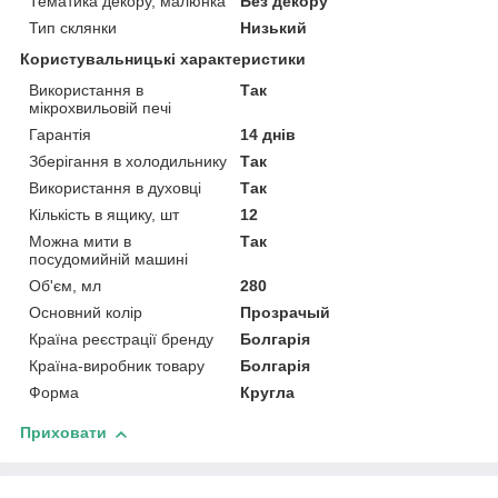
Тематика декору, малюнка
Без декору
Тип склянки
Низький
Користувальницькі характеристики
Використання в
Так
мікрохвильовій печі
Гарантія
14 днів
Зберігання в холодильнику
Так
Використання в духовці
Так
Кількість в ящику, шт
12
Можна мити в
Так
посудомийній машині
Об'єм, мл
280
Основний колір
Прозрачый
Країна реєстрації бренду
Болгарія
Країна-виробник товару
Болгарія
Форма
Кругла
Приховати