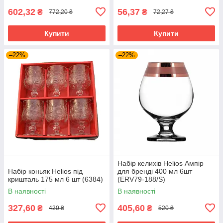
602,32
56,37
₴
₴
772,20 ₴
72,27 ₴
Купити
Купити
–22%
–22%
Набір келихів Helios Ампір
Набір коньяк Helios під
для бренді 400 мл 6шт
кришталь 175 мл 6 шт (6384)
(ERV79-188/S)
В наявності
В наявності
327,60
405,60
₴
₴
420 ₴
520 ₴