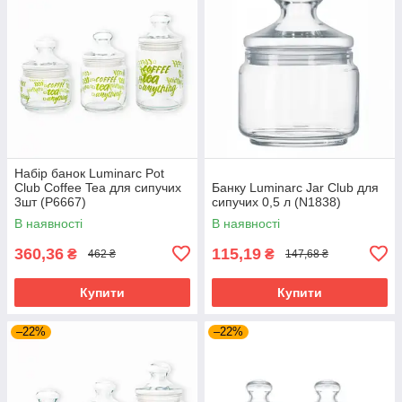
Набір банок Luminarc Pot
Club Coffee Tea для сипучих
Банку Luminarc Jar Club для
3шт (P6667)
сипучих 0,5 л (N1838)
В наявності
В наявності
360,36
115,19
₴
₴
462 ₴
147,68 ₴
Купити
Купити
–22%
–22%