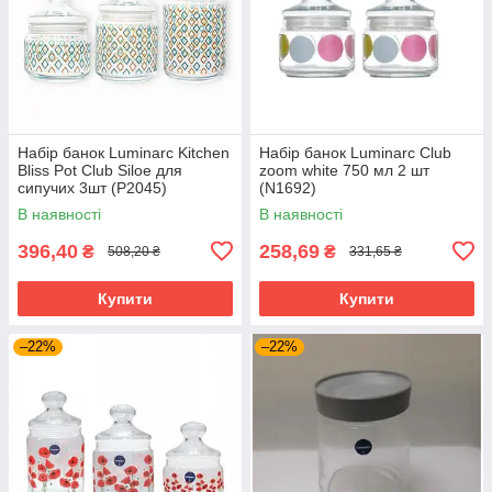
Набір банок Luminarc Kitchen
Набір банок Luminarc Club
Bliss Pot Club Siloe для
zoom white 750 мл 2 шт
сипучих 3шт (P2045)
(N1692)
В наявності
В наявності
396,40
258,69
₴
₴
508,20 ₴
331,65 ₴
Купити
Купити
–22%
–22%