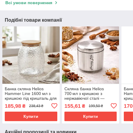
Всі умови повернення
Подібні товари компанії
Банка скляна Helios
Скляна банка Helios
Банк
Hammer Line 1600 мл з
700 мл з кришкою з
Hamm
кришкою під кришталь для
нержавіючої сталі —
криш
зберігання продуктів
контейнер для зберігання
сипу
185,98
155,61
170
₴
₴
238,43 ₴
199,50 ₴
стильна ємність (GPCWG-
1718A
кухо
02B)
(GP
Купити
Купити
Акційні пропозиції та новинки