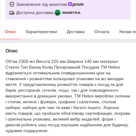
Замовлення під захистом
Доступна доставка
Опис
Характеристики
Доставка
Оплата
Умови п
Опис
Об'єм 2300 мл Висота 220 мм Ширина 140 мм матеріал
Стекло Тип Банка Колір Прозрований Посудом TM Helios
відрізняється оптимальним співвідношенням ціни на
ставлення і розмаїттям кольорової упаковки на всі випадки
життя. У представленому розмаїттю товарів є посуд як для
барів, ресторанів, готелів, тощо, так і для повсякденного
використання в домашніх умовах. TM Helios виробляє склянки
і стопки, келихи і фужери, графини і салатники, столові
набори, набори для чаю та кави і багато іншого. Хороша
якість товарів, що пройшли обов'язкову сертифікацію, яскрава
і оригінальна упаковка, великий вибір моделей, форм і
деколів роблять наш посуд хорошим надбанням для будинку,
чудовим подарунком.