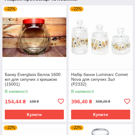
–22%
–22%
Банку Everglass Белла 1600
Набір банок Luminarc Comet
мл для сипучих з кришкою
Nova для сипучих 3шт
(15001)
(P2332)
В наявності
В наявності
154,44
396,40
₴
₴
198 ₴
508,20 ₴
Купити
Купити
–22%
–22%