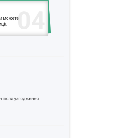
04
ви можете
ції.
н після узгодження