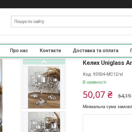
Про нас
Контакти
Доставка та оплата
Келих Uniglass A
Код:
93504-МС12/sl
В наявності
50,07 ₴
64,19
Мінімальна сума замовл