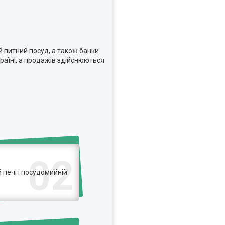
й питний посуд, а також банки
країні, а продажів здійснюються
02
печі і посудомийній