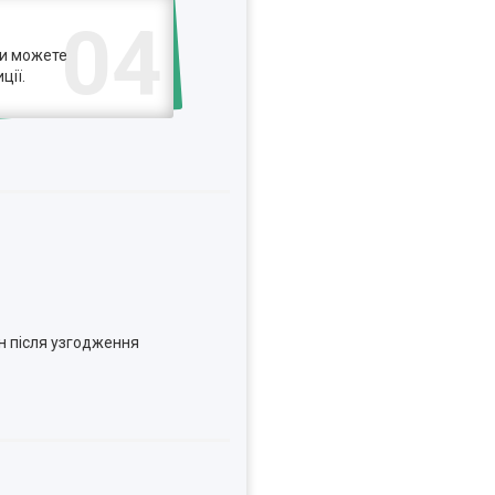
04
ви можете
ції.
н після узгодження