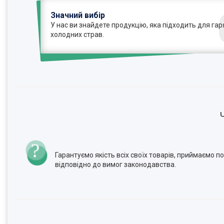
Значний вибір
У нас ви знайдете продукцію, яка підходить для гаря
холодних страв.
Гарантуємо якість всіх своїх товарів, приймаємо 
відповідно до вимог законодавства.