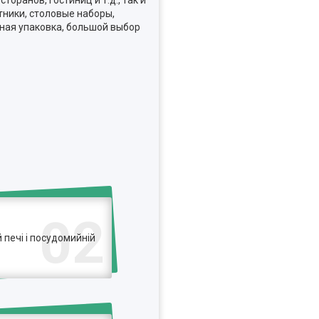
оранов, гостиниц и т.д., так и
тники, столовые наборы,
ьная упаковка, большой выбор
02
печі і посудомийній