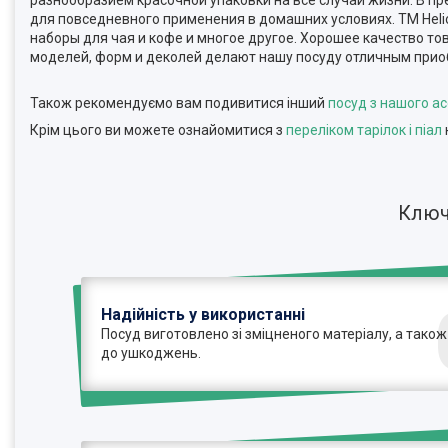
разнообразием красочной упаковки на все случаи жизни. В пре
для повседневного применения в домашних условиях. TM Helio
наборы для чая и кофе и многое другое. Хорошее качество т
моделей, форм и деколей делают нашу посуду отличным прио
Також рекомендуємо вам подивитися інший
посуд з нашого а
Крім цього ви можете ознайомитися з
переліком тарілок і піал
Ключ
Надійність у використанні
Посуд виготовлено зі зміцненого матеріалу, а також
до ушкоджень.