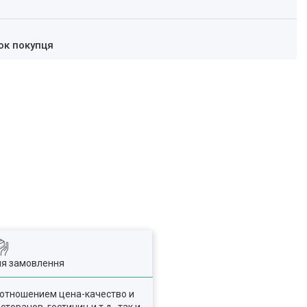
ок покупця
ля замовлення
оотношением цена-качество и