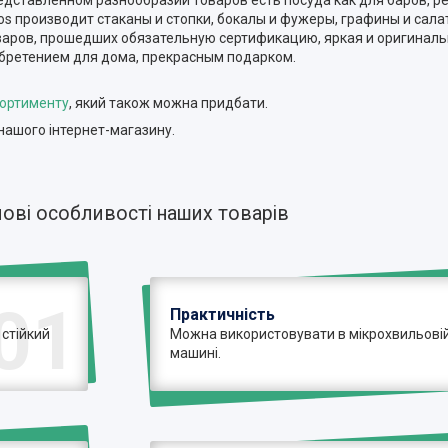
дставленном разнообразии товаров есть посуда как для баров, рест
s производит стаканы и стопки, бокалы и фужеры, графины и сала
оваров, прошедших обязательную сертификацию, яркая и оригинал
бретением для дома, прекрасным подарком.
сортименту
, який також можна придбати.
нашого інтернет-магазину.
ові особливості наших товарів
01
Практичність
 стійкий
Можна використовувати в мікрохвильовій 
машині.