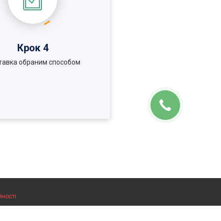
Крок 4
тавка обраним способом
йності