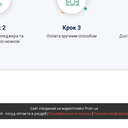
 2
Крок 3
енеджера та
Оплата зручним способом
Дос
іх нюансів
Сайт створений на маркетплейсі
Prom.ua
Voldish - посуд оптом та в роздріб |
Поскаржитися на контент
|
Політика конфіденці