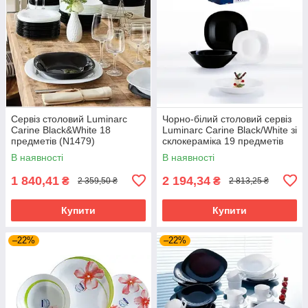
Сервіз столовий Luminarc
Чорно-білий столовий сервіз
Carine Black&White 18
Luminarc Carine Black/White зі
предметів (N1479)
склокераміка 19 предметів
(N1491)
В наявності
В наявності
1 840,41
2 194,34
₴
₴
2 359,50 ₴
2 813,25 ₴
Купити
Купити
–22%
–22%