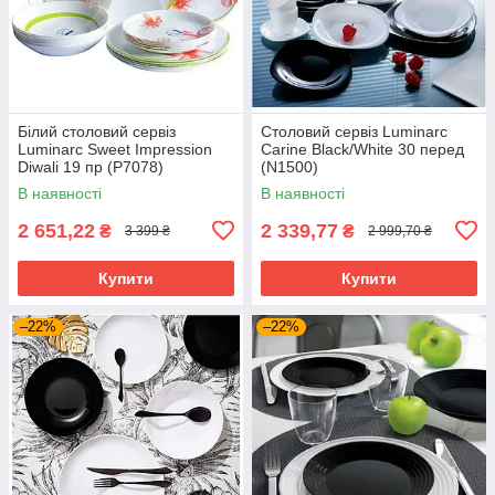
Білий столовий сервіз
Столовий сервіз Luminarc
Luminarc Sweet Impression
Carine Black/White 30 перед
Diwali 19 пр (P7078)
(N1500)
В наявності
В наявності
2 651,22
2 339,77
₴
₴
3 399 ₴
2 999,70 ₴
Купити
Купити
–22%
–22%