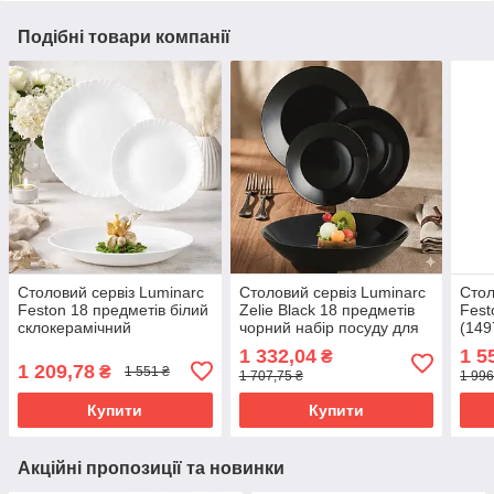
Подібні товари компанії
Столовий сервіз Luminarc
Столовий сервіз Luminarc
Стол
Feston 18 предметів білий
Zelie Black 18 предметів
Fest
склокерамічний
чорний набір посуду для
(149
елегантний посуд для
сервірування V3894
1 332,04
1 5
₴
кухні та інтер’єру (V2156)
1 209,78
₴
1 551 ₴
1 707,75 ₴
1 996
Купити
Купити
Акційні пропозиції та новинки