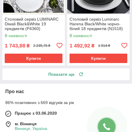
Столовий сервіз LUMINARC
Столовий сервіз Luminarc
Diwali Black&White 19
Harena Black/White чорно-
предметів (P4360)
білий 18 предметів (N1518)
В наявності
В наявності
1 743,88
1 492,92
₴
₴
2 235,75 ₴
1 914 ₴
Купити
Купити
Показати ще
Про нас
86% позитивних з 669 відгуків за рік
Працює з 03.06.2020
м. Вінниця
Вінниця, Україна