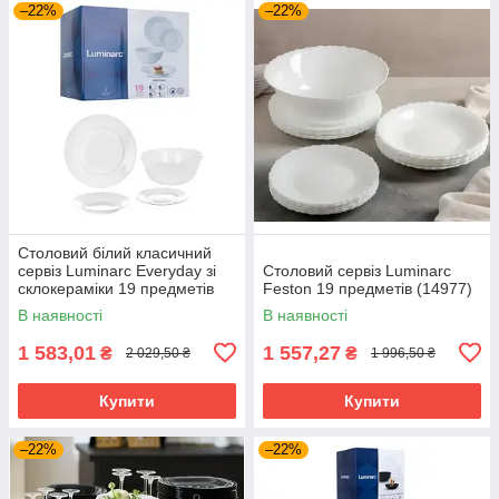
–22%
–22%
Столовий білий класичний
сервіз Luminarc Everyday зі
Столовий сервіз Luminarc
склокераміки 19 предметів
Feston 19 предметів (14977)
(G0567)
В наявності
В наявності
1 583,01
1 557,27
₴
₴
2 029,50 ₴
1 996,50 ₴
Купити
Купити
–22%
–22%