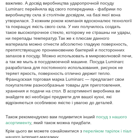
важливо. А досвід виробництва ударопрочной посуду
Luminarc перейняла від свого попередника - фабрики по
виробництву скла зі столітнім досвідом, на базі якої вона
утворилася. З кожним роком компанія вдосконалює технології
та покращує якість свого скла. У них получилось создать
такое высокопрочное стекло, которому не страшны ни удары,
ни перепады температур.Так же к плюсам данного
материала можно отнести абсолютно гладкую поверхность,
препятствующую проникновению бактерий и посторонних
запахов в посуду. Можно использовать в микроволновой печи,
а так же мыть в посудомоечной машине. Посуда Luminarc
разработана для постоянного использования, рисунок не
теряет яркость, поверхность отлично держит тепло.
Французская торговая марка Luminarc — предлагает свои
покупателям разнообразные товары для приготовления,
хранения и подачи на стол. В асортименті виробника ви
знайдете всі необхідні предмети для вашої кухні, які
відрізняються особливою якістю і увагою до деталей.
Також рекомендуємо вам подивитися інший
посуд з нашого
асортименту
, який також можна придбати.
Крім цього ви можете ознайомитися з
переліком тарілок і піал
нашого інтернет-магазину.