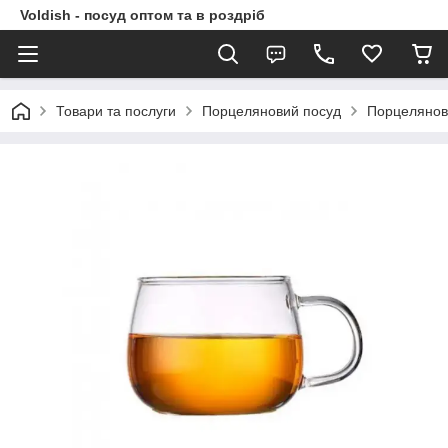
Voldish - посуд оптом та в роздріб
Товари та послуги
Порцеляновий посуд
Порцелянові