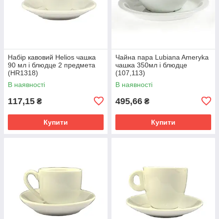
Набір кавовий Helios чашка
Чайна пара Lubiana Ameryka
90 мл і блюдце 2 предмета
чашка 350мл і блюдце
(HR1318)
(107,113)
В наявності
В наявності
117,15
495,66
₴
₴
Купити
Купити