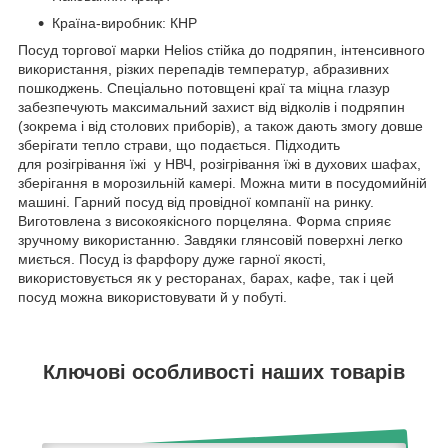
Країна-виробник: КНР
Посуд торгової марки Helios стійка до подряпин, інтенсивного
використання, різких перепадів температур, абразивних
пошкоджень. Спеціально потовщені краї та міцна глазур
забезпечують максимальний захист від відколів і подряпин
(зокрема і від столових приборів), а також дають змогу довше
зберігати тепло страви, що подається. Підходить
для розігрівання їжі у НВЧ, розігрівання їжі в духових шафах,
зберігання в морозильній камері. Можна мити в посудомийній
машині. Гарний посуд від провідної компанії на ринку.
Виготовлена з високоякісного порцеляна. Форма сприяє
зручному використанню. Завдяки глянсовій поверхні легко
миється. Посуд із фарфору дуже гарної якості,
використовується як у ресторанах, барах, кафе, так і цей
посуд можна використовувати й у побуті.
Ключові особливості наших товарів