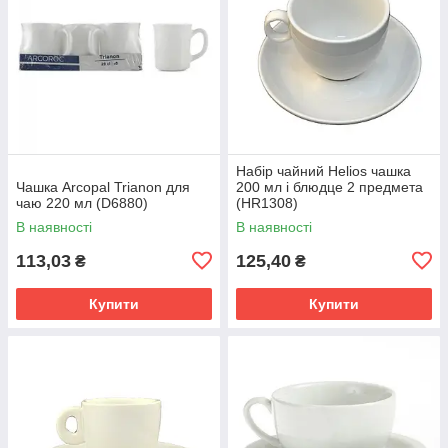
Набір чайний Helios чашка
Чашка Arcopal Trianon для
200 мл і блюдце 2 предмета
чаю 220 мл (D6880)
(HR1308)
В наявності
В наявності
113,03
125,40
₴
₴
Купити
Купити