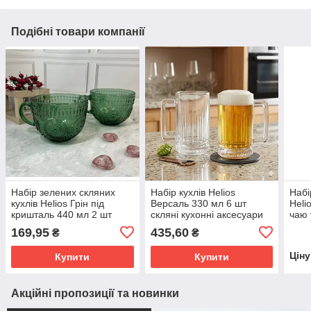
Подібні товари компанії
Набір зелених скляних
Набір кухлів Helios
Набі
кухлів Helios Грін під
Версаль 330 мл 6 шт
Heli
кришталь 440 мл 2 шт
скляні кухонні аксесуари
чаю 
(ZB322BG/L2)
для чаю та напоїв
(P-2
169,95
435,60
₴
₴
(DM233)
Цін
Купити
Купити
Акційні пропозиції та новинки