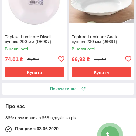
Тарілка Luminarc Diwali
Тарілка Luminarc Cadix
супова 200 мм (D6907)
супова 230 мм (J6691)
В наявності
В наявності
74,01
66,92
₴
₴
94,88 ₴
85,80 ₴
Купити
Купити
Показати ще
Про нас
86% позитивних з 668 відгуків за рік
Працює з 03.06.2020