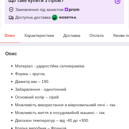
Що таке купити з Пром?
Замовлення під захистом
Доступна доставка
Опис
Характеристики
Доставка
Оплата
Умови п
Опис
Матеріал - ударостійка склокераміка
Форма – кругла.
Діаметр,мм – 190.
Забарвлення - однотонний.
Основний колір – сірий
Можливість використання в мікрохвильовій печі – так.
Можливість миття в посудомийній машині – так.
Діапазон температур – від -40 до +300.
Країна виробник – Франція.