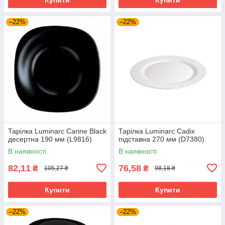
–22%
–22%
Тарілка Luminarc Carine Black
Тарілка Luminarc Cadix
десертна 190 мм (L9816)
підставна 270 мм (D7380)
В наявності
В наявності
82,11
76,58
₴
₴
105,27 ₴
98,18 ₴
Купити
Купити
–22%
–22%