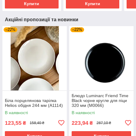
Купити
Купити
Акційні пропозиції та новинки
–22%
–22%
Блюдо Luminarc Friend Time
Біла порцелянова тарілка
Black чорне кругле для піци
Helios обідня 244 мм (A1114)
320 мм (M0066)
В наявності
В наявності
123,55
223,94
₴
₴
158,40 ₴
287,10 ₴
Купити
Купити