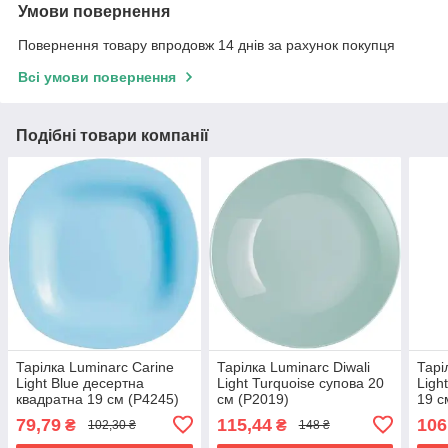
Умови повернення
Повернення товару впродовж 14 днів за рахунок покупця
Всі умови повернення
Подібні товари компанії
Тарілка Luminarc Carine
Тарілка Luminarc Diwali
Тарі
Light Blue десертна
Light Turquoise супова 20
Ligh
квадратна 19 см (P4245)
см (P2019)
19 с
79,79
115,44
106
₴
₴
102,30 ₴
148 ₴