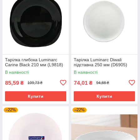
Тарілка глибока Luminarc
Тарілка Luminarc Diwali
Carine Black 210 мм (L9818)
підставна 250 мм (D6905)
В наявності
В наявності
85,59
74,01
₴
₴
109,73 ₴
94,88 ₴
Купити
Купити
–22%
–22%