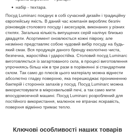
набір - техтара.
Посуд Luminarc поєднує в собі сучасний дизайн і традиційну
європейську якість. В даний час компанія виробляє безліч
різновидів столового посуду і аксесуарів, виконаних у різних
стилях. Загальна кількість випущених серій налічує близько
двадцяти. Асортимент оновлюється кожні півроку, але
незмінно представляє собою чудовий вибір посуду на будь-
який смак. Вся продукція даного бренду екологічно чиста,
безпечна, жаростійка і ударостійка. Столовий посуд Luminarc
виготовляється із загартованого скла, в процесі виготовлення
упрочняясь більш ніж в три рази в порівнянні зі стандартним
склом. Так само до плюсів цього матеріалу можна віднести
абсолютно гладку поверхню, яка перешкоджає проникненню
бактерій і сторонніх запахів у посуд. Посуд Luminarc можна
використовувати в мікрохвильовій печі, а так само мити
впосудомоечной машині. Посуд Luminarc розроблений для
постійного використання, малюнок не втрачає яскравість,
поверхня відмінно тримає тепло.
Ключові особливості наших товарів