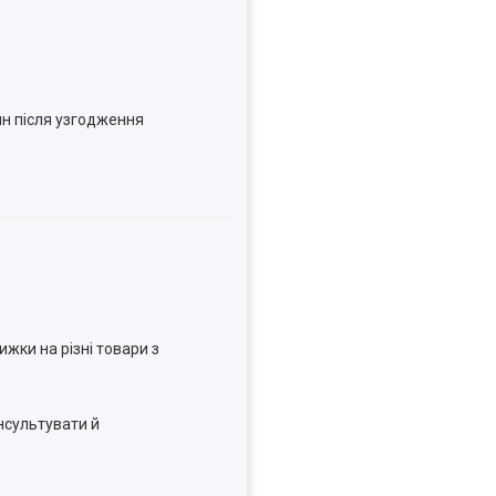
н після узгодження
жки на різні товари з
нсультувати й