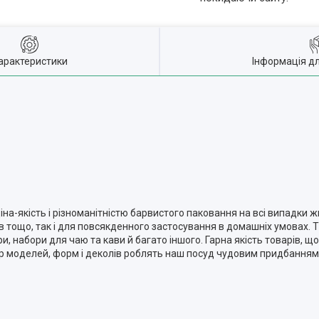
арактеристики
Інформація д
а-якість і різноманітністю барвистого паковання на всі випадки ж
елів тощо, так і для повсякденного застосування в домашніх умовах. 
и, набори для чаю та кави й багато іншого. Гарна якість товарів, 
бір моделей, форм і деколів роблять наш посуд чудовим придбання