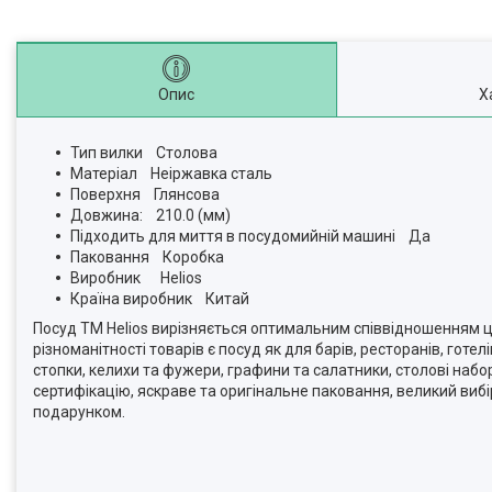
Опис
Х
Тип вилки Столова
Матеріал Неіржавка сталь
Поверхня Глянсова
Довжина: 210.0 (мм)
Підходить для миття в посудомийній машині Да
Паковання Коробка
Виробник Helios
Країна виробник Китай
Посуд TM Helios вирізняється оптимальним співвідношенням цін
різноманітності товарів є посуд як для барів, ресторанів, гот
стопки, келихи та фужери, графини та салатники, столові набор
сертифікацію, яскраве та оригінальне паковання, великий ви
подарунком.