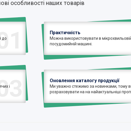
ові особливості наших товарів
01
Практичність
й до
Можна використовувати в мікрохвильовій
посудомийній машині.
03
Оновлення каталогу продукції
чих і
Ми уважно стежимо за новинками, тому 
розраховувати на на найактуальніші проп