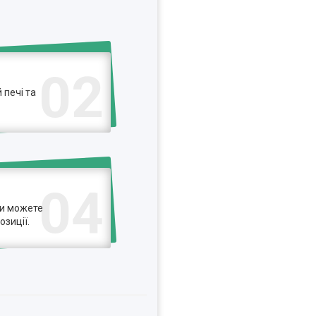
02
 печі та
04
ви можете
озиції.