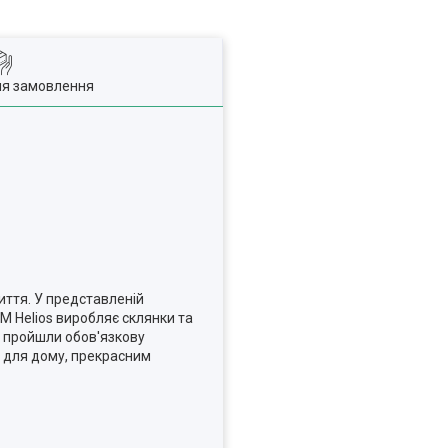
ля замовлення
иття. У представленій
TM Helios виробляє склянки та
що пройшли обов'язкову
м для дому, прекрасним