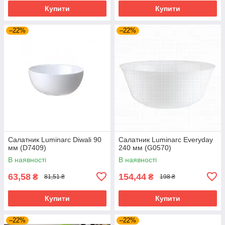
Купити
Купити
–22%
–22%
Салатник Luminarc Diwali 90
Салатник Luminarc Everyday
мм (D7409)
240 мм (G0570)
В наявності
В наявності
63,58
154,44
₴
₴
81,51 ₴
198 ₴
Купити
Купити
–22%
–22%