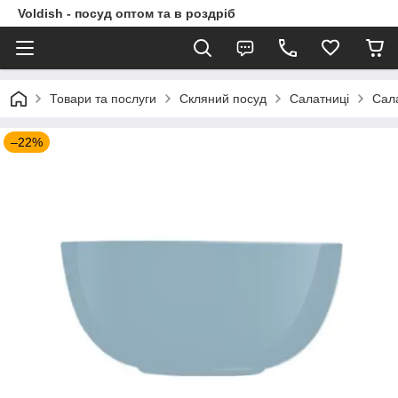
Voldish - посуд оптом та в роздріб
Товари та послуги
Скляний посуд
Салатниці
Сал
–22%