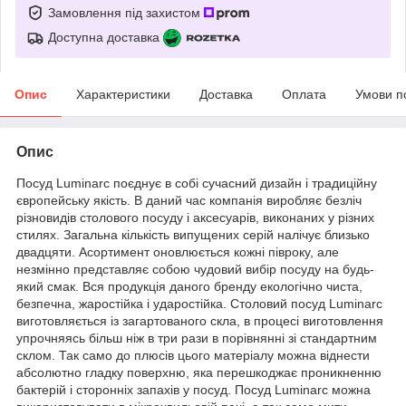
Замовлення під захистом
Доступна доставка
Опис
Характеристики
Доставка
Оплата
Умови п
Опис
Посуд Luminarc поєднує в собі сучасний дизайн і традиційну
європейську якість. В даний час компанія виробляє безліч
різновидів столового посуду і аксесуарів, виконаних у різних
стилях. Загальна кількість випущених серій налічує близько
двадцяти. Асортимент оновлюється кожні півроку, але
незмінно представляє собою чудовий вибір посуду на будь-
який смак. Вся продукція даного бренду екологічно чиста,
безпечна, жаростійка і ударостійка. Столовий посуд Luminarc
виготовляється із загартованого скла, в процесі виготовлення
упрочняясь більш ніж в три рази в порівнянні зі стандартним
склом. Так само до плюсів цього матеріалу можна віднести
абсолютно гладку поверхню, яка перешкоджає проникненню
бактерій і сторонніх запахів у посуд. Посуд Luminarc можна