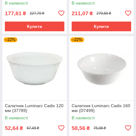
В наявності
В наявності
177,61
211,07
₴
₴
227,70 ₴
270,60 ₴
Купити
Купити
–22%
–22%
Салатник Luminarc Cadix 120
Салатник Luminarc Cadix 160
мм (37789)
мм (D7499)
В наявності
В наявності
52,64
58,56
₴
₴
67,49 ₴
75,08 ₴