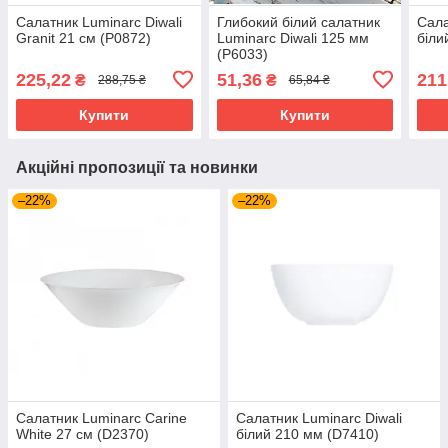
Салатник Luminarc Diwali
Глибокий білий салатник
Сала
Granit 21 см (P0872)
Luminarc Diwali 125 мм
біли
(P6033)
225,22
51,36
211
₴
₴
288,75 ₴
65,84 ₴
Купити
Купити
Акційні пропозиції та новинки
–22%
–22%
Салатник Luminarc Carine
Салатник Luminarc Diwali
White 27 см (D2370)
білий 210 мм (D7410)