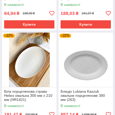
В наявності
В наявності
84,94
188,03
₴
₴
108,90 ₴
241,07 ₴
Купити
Купити
–22%
–22%
Біла порцелянова страва
Блюдо Lubiana Kaszub
Helios овальна 300 мм х 210
овальне порцелянове 380
мм (HR1421)
мм (263)
В наявності
В наявності
181,47
857,14
₴
₴
232,65 ₴
1 098,90 ₴