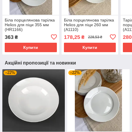
Біла порцелянова тарілка
Біла порцелянова тарілка
Тарі
Helios для піци 355 мм
Helios для піци 260 мм
пор
(HR1166)
(A1110)
(A11
363
178,25
280
₴
₴
228,53 ₴
Купити
Купити
Акційні пропозиції та новинки
–22%
–22%