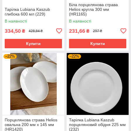
Біла порцелянова страва
Тарілка Lubiana Kaszub
Helios кругла 300 мм
глибока 600 мл (229)
(HR1165)
В наявності
В наявності
334,50
231,66
₴
₴
428,84 ₴
297 ₴
Купити
Купити
–22%
–22%
Порцелянова страва Helios
Тарілка Lubiana Kaszub
овальна 200 мм х 145 мм
порцеляновий обідня 225 мм
(HR1420)
(232)