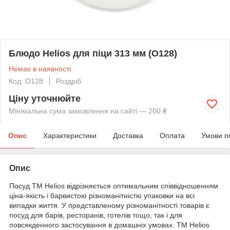
Блюдо Helios для піци 313 мм (O128)
Немає в наявності
Код: O128
Роздріб
Ціну уточнюйте
Мінімальна сума замовлення на сайті — 200 ₴
Опис
Характеристики
Доставка
Оплата
Умови п
Опис
Посуд TM Helios відрізняється оптимальним співвідношенням
ціна-якість і барвистою різноманітністю упаковки на всі
випадки життя. У представленому різноманітності товарів є
посуд для барів, ресторанів, готелів тощо, так і для
повсякденного застосування в домашніх умовах. TM Helios