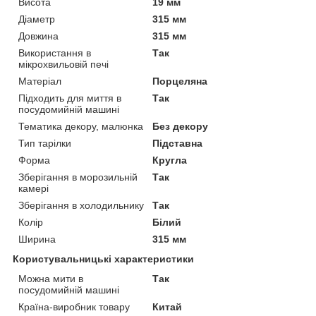
Висота
19 мм
Діаметр
315 мм
Довжина
315 мм
Використання в
Так
мікрохвильовій печі
Матеріал
Порцеляна
Підходить для миття в
Так
посудомийній машині
Тематика декору, малюнка
Без декору
Тип тарілки
Підставна
Форма
Кругла
Зберігання в морозильній
Так
камері
Зберігання в холодильнику
Так
Колір
Білий
Ширина
315 мм
Користувальницькі характеристики
Можна мити в
Так
посудомийній машині
Країна-виробник товару
Китай