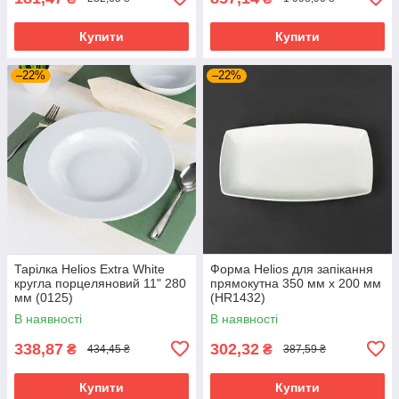
Купити
Купити
–22%
–22%
Тарілка Helios Extra White
Форма Helios для запікання
кругла порцеляновий 11" 280
прямокутна 350 мм х 200 мм
мм (0125)
(HR1432)
В наявності
В наявності
338,87
302,32
₴
₴
434,45 ₴
387,59 ₴
Купити
Купити