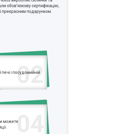
Helios виробляє склянки та
йшли обов'язкову сертифікацію,
 і прекрасним подарунком.
02
печі і посудомийній
04
ви можете
ції.