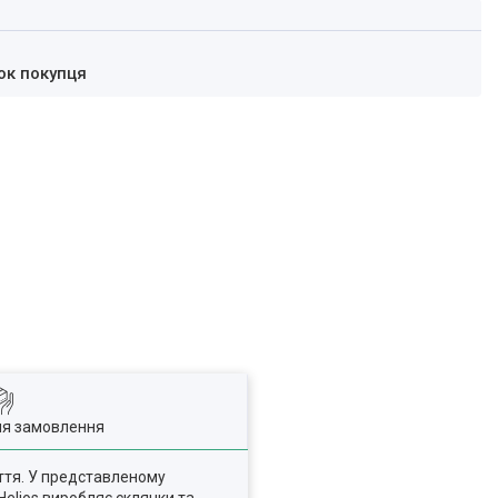
ок покупця
ля замовлення
иття. У представленому