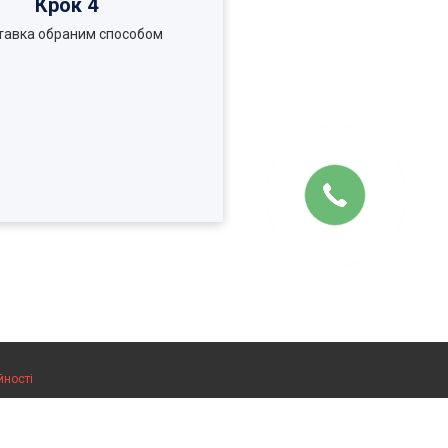
Крок 4
тавка обраним способом
йності