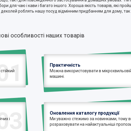
в тощо, так і для повсякденного застосування в домашніх умовах. TM 
бори для чаю і кави і багато іншого. Хороша якість товарів, які про
 і деколей роблять нашу посуд відмінним придбанням для дому, так
ові особливості наших товарів
01
Практичність
 стійкий
Можна використовувати в мікрохвильовій 
машині.
03
Оновлення каталогу продукції
чих і
Ми уважно стежимо за новинками, тому 
розраховувати на найактуальніші пропози