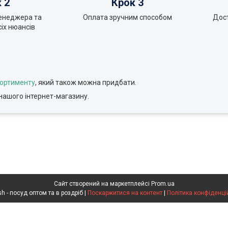
 2
Крок 3
енеджера та
Оплата зручним способом
Дос
іх нюансів
сортименту
, який також можна придбати.
нашого інтернет-магазину.
Сайт створений на маркетплейсі
Prom.ua
Voldish - посуд оптом та в роздріб |
Поскаржитися на контент
|
Політика конфіденці