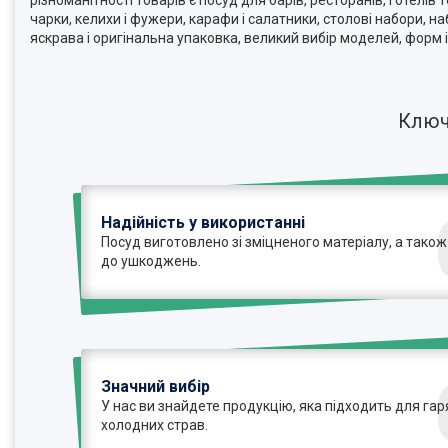
різноманітності товарів є посуд для барів, ресторанів, готелі
чарки, келихи і фужери, карафи і салатники, столові набори, на
яскрава і оригінальна упаковка, великий вибір моделей, форм
Ключ
Надійність у використанні
Посуд виготовлено зі зміцненого матеріалу, а також
до ушкоджень.
Значний вибір
У нас ви знайдете продукцію, яка підходить для гаря
холодних страв.