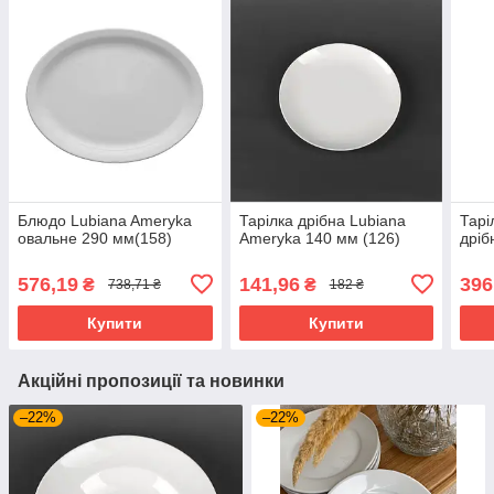
Блюдо Lubiana Ameryka
Тарілка дрібна Lubiana
Тарі
овальне 290 мм(158)
Ameryka 140 мм (126)
дріб
576,19
141,96
396
₴
₴
738,71 ₴
182 ₴
Купити
Купити
Акційні пропозиції та новинки
–22%
–22%