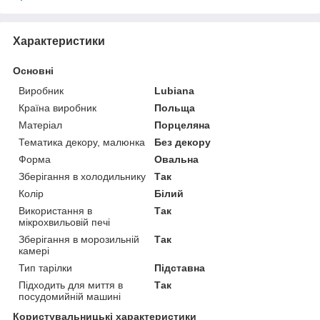
Характеристики
Основні
Виробник
Lubiana
Країна виробник
Польща
Матеріал
Порцеляна
Тематика декору, малюнка
Без декору
Форма
Овальна
Зберігання в холодильнику
Так
Колір
Білий
Використання в
Так
мікрохвильовій печі
Зберігання в морозильній
Так
камері
Тип тарілки
Підставна
Підходить для миття в
Так
посудомийній машині
Користувальницькі характеристики