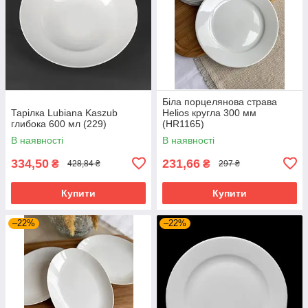
Біла порцелянова страва
Тарілка Lubiana Kaszub
Helios кругла 300 мм
глибока 600 мл (229)
(HR1165)
В наявності
В наявності
334,50
231,66
₴
₴
428,84 ₴
297 ₴
Купити
Купити
–22%
–22%