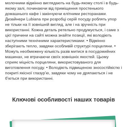
молочники відмінно виглядають на будь-якому столі і в будь-
якому залі, починаючи від приміщення простенького
домашнього кафе і закінчуючи елітними ресторанами.
Дизайнери Lubiana при розробці серій посуду роблять упор
не тільки на її зовнішній вигляд, але і на зручність при
використанні. Кожна деталь ретельно продумується, і саме з
цієї причини на сайті можна знайти позиції, які володіють
наступними технічними характеристиками: • Відмінно
зберігають тепло, завдяки особливій структурі порцеляни. •
Можуть необмежену кількість разів митися в посудомийних
машинах, не втрачаючи своїх зовнішніх якостей. Цьому
сприяє міцність порцеляни, використовуваного для
виготовлення посуду. • Володіють підвищеною зносостійкістю і
покриті якісної глазур'ю, завдяки чому не дряпаються і не
б'ються при використанні.
Ключові особливості наших товарів