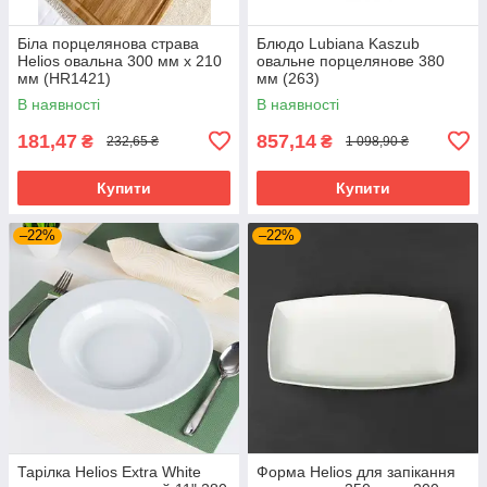
Біла порцелянова страва
Блюдо Lubiana Kaszub
Helios овальна 300 мм х 210
овальне порцелянове 380
мм (HR1421)
мм (263)
В наявності
В наявності
181,47
857,14
₴
₴
232,65 ₴
1 098,90 ₴
Купити
Купити
–22%
–22%
Тарілка Helios Extra White
Форма Helios для запікання