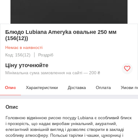
Блюдо Lubiana Ameryka овальне 250 мм
(156(12))
Немає в наявності
Код: 156(12)
Роздріб
Ціну уточнюйте
Мінімальна сума замовлення на сайті — 200 ₴
Опис
Характеристики
Доставка
Оплата
Умови п
Опис
Головною відмінною рисою посуду Lubiana є особливий блиск
і прозорість, що надає виробам унікальний, акуратний,
елегантний зовнішній вигляд і дозволяє створити в закладі
особливу атмосферу. Польські тарілки і чашки, цукорниці і