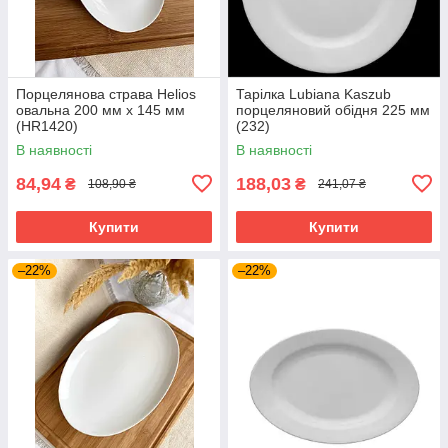
Порцелянова страва Helios
Тарілка Lubiana Kaszub
овальна 200 мм х 145 мм
порцеляновий обідня 225 мм
(HR1420)
(232)
В наявності
В наявності
84,94
188,03
₴
₴
108,90 ₴
241,07 ₴
Купити
Купити
–22%
–22%