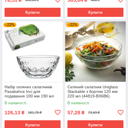
₴
₴
100,65 ₴
468 ₴
Купити
Купити
–22%
–22%
Набір скляних салатників
Скляний салатник Uniglass
Pasabahce Inci для
Stackable з бортом 120 мм
подавання 100 мм 190 мл
220 мл (44819-BX6В6)
6шт (53523)
В наявності
В наявності
126,13
57,28
₴
₴
161,70 ₴
73,43 ₴
Купити
Купити