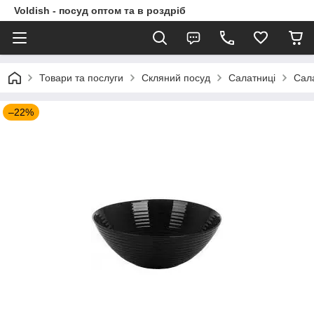
Voldish - посуд оптом та в роздріб
Товари та послуги
Скляний посуд
Салатниці
Сала
–22%