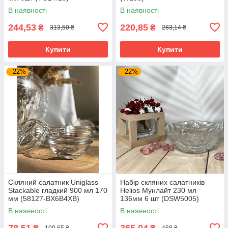
В наявності
В наявності
244,53
220,85
₴
₴
313,50 ₴
283,14 ₴
Купити
Купити
–22%
–22%
Скляний салатник Uniglass
Набір скляних салатників
Stackable гладкий 900 мл 170
Helios Мунлайт 230 мл
мм (58127-BX6В4XB)
136мм 6 шт (DSW5005)
В наявності
В наявності
78,51
365,04