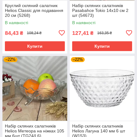
Круглий скляний салатник
Набір скляних салатників
Helios Classic для подавання
Pasabahce Tokio 14х10 см 2
20 см (5268)
шт (54673)
В наявності
В наявності
84,43
127,41
₴
₴
108,24 ₴
163,35 ₴
Купити
Купити
–22%
–22%
Набір скляних салатників
Набір скляних салатників
Helios Метеора на ніжках 105
Helios Лагуна 140 мм 6 шт
мм 6шт (TG24/L6)
(W153)