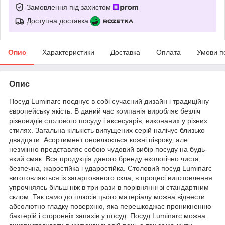
Замовлення під захистом
Доступна доставка
Опис
Характеристики
Доставка
Оплата
Умови п
Опис
Посуд Luminarc поєднує в собі сучасний дизайн і традиційну
європейську якість. В даний час компанія виробляє безліч
різновидів столового посуду і аксесуарів, виконаних у різних
стилях. Загальна кількість випущених серій налічує близько
двадцяти. Асортимент оновлюється кожні півроку, але
незмінно представляє собою чудовий вибір посуду на будь-
який смак. Вся продукція даного бренду екологічно чиста,
безпечна, жаростійка і ударостійка. Столовий посуд Luminarc
виготовляється із загартованого скла, в процесі виготовлення
упрочняясь більш ніж в три рази в порівнянні зі стандартним
склом. Так само до плюсів цього матеріалу можна віднести
абсолютно гладку поверхню, яка перешкоджає проникненню
бактерій і сторонніх запахів у посуд. Посуд Luminarc можна