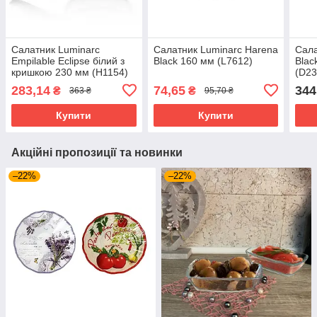
Салатник Luminarc
Салатник Luminarc Harena
Сала
Empilable Eclipse білий з
Black 160 мм (L7612)
Blac
кришкою 230 мм (H1154)
(D23
283,14
74,65
344
₴
₴
363 ₴
95,70 ₴
Купити
Купити
Акційні пропозиції та новинки
–22%
–22%