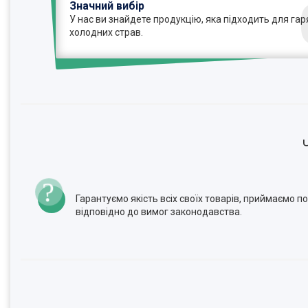
Значний вибір
У нас ви знайдете продукцію, яка підходить для гаря
холодних страв.
Гарантуємо якість всіх своїх товарів, приймаємо 
відповідно до вимог законодавства.