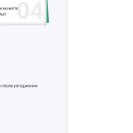
04
ви можете
ції.
н після узгодження