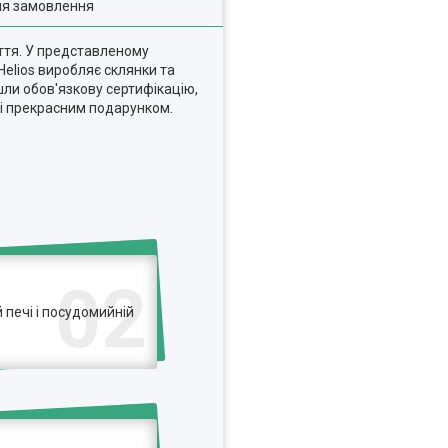
ля замовлення
иття. У представленому
Helios виробляє склянки та
йшли обов'язкову сертифікацію,
 і прекрасним подарунком.
02
печі і посудомийній