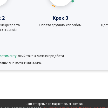
 2
Крок 3
енеджера та
Оплата зручним способом
Дос
іх нюансів
сортименту
, який також можна придбати.
нашого інтернет-магазину.
Сайт створений на маркетплейсі
Prom.ua