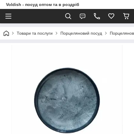
Voldish - посуд оптом та в роздріб
Товари та послуги
Порцеляновий посуд
Порцелянов