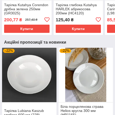
Тарілка Kutahya Corendon
Тарілка глибока Kutahya
Тарі
дрібна зелена 250мм
HARLEK абрикосова
Cari
(GR3025)
200мм (HC4120)
(L98
200,77
125,40
85,
₴
₴
257,40 ₴
Купити
Купити
Акційні пропозиції та новинки
–22%
–22%
Біла порцелянова страва
Тарілка Lubiana Kaszub
Helios кругла 300 мм
глибока 600 мл (229)
(HR1165)