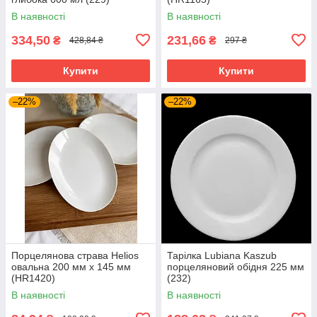
В наявності
В наявності
334,50
231,66
₴
₴
428,84 ₴
297 ₴
Купити
Купити
–22%
–22%
Порцелянова страва Helios
Тарілка Lubiana Kaszub
овальна 200 мм х 145 мм
порцеляновий обідня 225 мм
(HR1420)
(232)
В наявності
В наявності