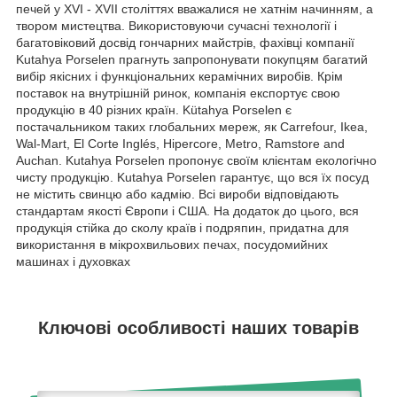
печей у XVI - XVII століттях вважалися не хатнім начинням, а
твором мистецтва. Використовуючи сучасні технології і
багатовіковий досвід гончарних майстрів, фахівці компанії
Kutahya Porselen прагнуть запропонувати покупцям багатий
вибір якісних і функціональних керамічних виробів. Крім
поставок на внутрішній ринок, компанія експортує свою
продукцію в 40 різних країн. Kütahya Porselen є
постачальником таких глобальних мереж, як Carrefour, Ikea,
Wal-Mart, El Corte Inglés, Hipercore, Metro, Ramstore and
Auchan. Kutahya Porselen пропонує своїм клієнтам екологічно
чисту продукцію. Kutahya Porselen гарантує, що вся їх посуд
не містить свинцю або кадмію. Всі вироби відповідають
стандартам якості Європи і США. На додаток до цього, вся
продукція стійка до сколу країв і подряпин, придатна для
використання в мікрохвильових печах, посудомийних
машинах і духовках
Ключові особливості наших товарів