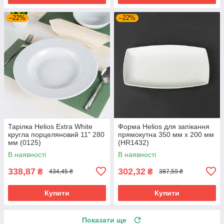
–22%
–22%
Тарілка Helios Extra White
Форма Helios для запікання
кругла порцеляновий 11" 280
прямокутна 350 мм х 200 мм
мм (0125)
(HR1432)
В наявності
В наявності
338,87
302,32
₴
₴
434,45 ₴
387,59 ₴
Купити
Купити
Показати ще