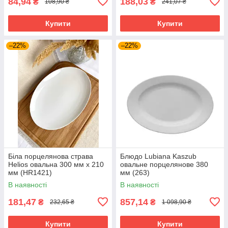
84,94
188,03
₴
₴
108,90 ₴
241,07 ₴
Купити
Купити
–22%
–22%
Біла порцелянова страва
Блюдо Lubiana Kaszub
Helios овальна 300 мм х 210
овальне порцелянове 380
мм (HR1421)
мм (263)
В наявності
В наявності
181,47
857,14
₴
₴
232,65 ₴
1 098,90 ₴
Купити
Купити