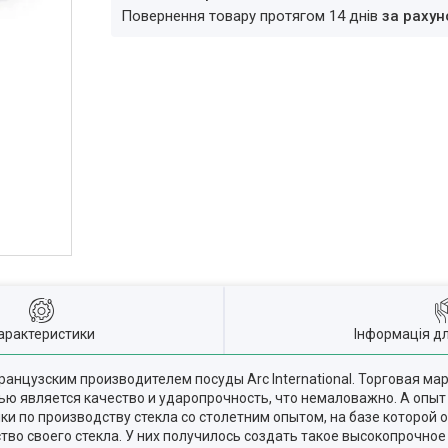
повернення товару протягом 14 днів
за рахун
арактеристики
Інформація д
анцузским производителем посуды Arc International. Торговая ма
тью является качество и ударопрочность, что немаловажно. А опы
и по производству стекла со столетним опытом, на базе которой 
во своего стекла. У них получилось создать такое высокопрочное