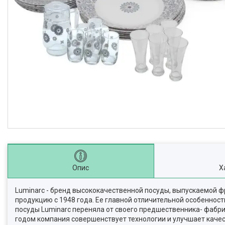
Опис
Х
Luminarc - бренд высококачественной посуды, выпускаемой фр
продукцию с 1948 года. Ее главной отличительной особеннос
посуды Luminarc переняла от своего предшественника- фабрик
годом компания совершенствует технологии и улучшает качест