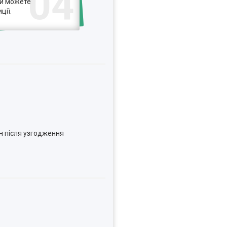
04
ви можете
ції.
н після узгодження