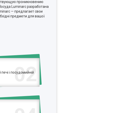
ятствующую проникновению
Посуда Luminarc разработана
minarc — предлагает свои
бхідні предмети для вашої
02
печі і посудомийній