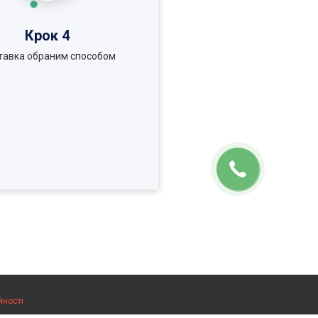
Крок 4
тавка обраним способом
йності