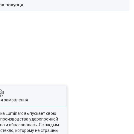
ок покупця
ля замовлення
рка Luminarc выпускает свою
т производства ударопрочной
она и образовалась. С каждым
 стекло, которому не страшны