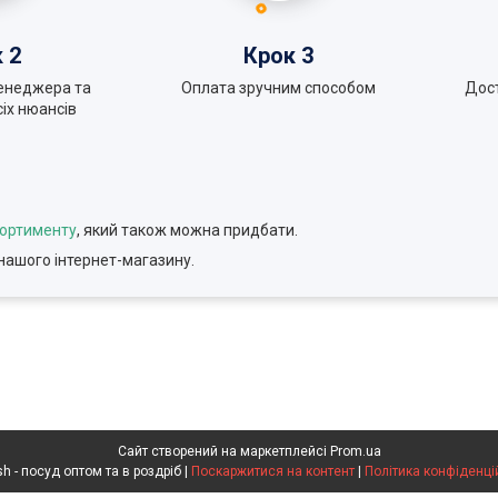
 2
Крок 3
енеджера та
Оплата зручним способом
Дос
іх нюансів
сортименту
, який також можна придбати.
нашого інтернет-магазину.
Сайт створений на маркетплейсі
Prom.ua
Voldish - посуд оптом та в роздріб |
Поскаржитися на контент
|
Політика конфіденці