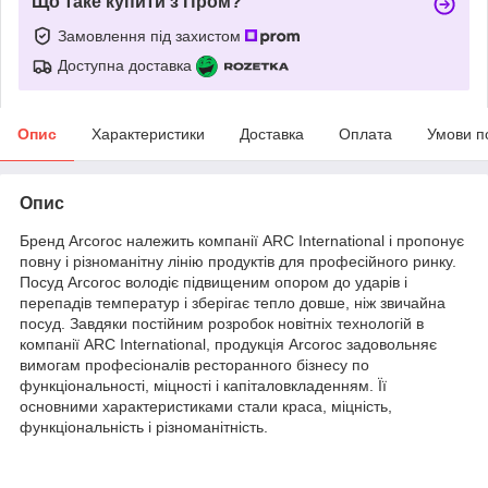
Що таке купити з Пром?
Замовлення під захистом
Доступна доставка
Опис
Характеристики
Доставка
Оплата
Умови п
Опис
Бренд Arcoroc належить компанії ARC International і пропонує
повну і різноманітну лінію продуктів для професійного ринку.
Посуд Arcoroc володіє підвищеним опором до ударів і
перепадів температур і зберігає тепло довше, ніж звичайна
посуд. Завдяки постійним розробок новітніх технологій в
компанії ARC International, продукція Arcoroc задовольняє
вимогам професіоналів ресторанного бізнесу по
функціональності, міцності і капіталовкладенням. Її
основними характеристиками стали краса, міцність,
функціональність і різноманітність.