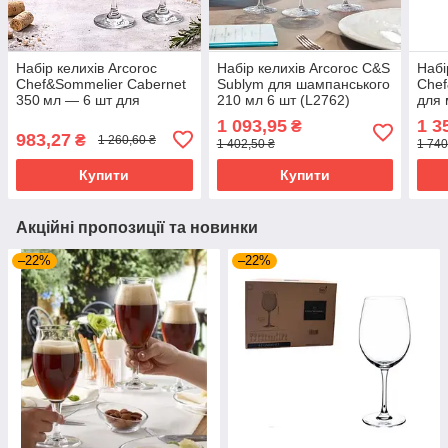
Набір келихів Arcoroc
Набір келихів Arcoroc C&S
Набі
Chef&Sommelier Cabernet
Sublym для шампанського
Chef
350 мл — 6 шт для
210 мл 6 шт (L2762)
для 
червоного вина (46973)
(N68
1 093,95
1 3
₴
983,27
₴
1 260,60 ₴
1 402,50 ₴
1 740
Купити
Купити
Акційні пропозиції та новинки
–22%
–22%