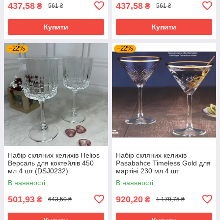
437,58
437,58
₴
₴
561 ₴
561 ₴
Купити
Купити
–22%
–22%
Набір скляних келихів Helios
Набір скляних келихів
Версаль для коктейлів 450
Pasabahce Timeless Gold для
мл 4 шт (DSJ0232)
мартіні 230 мл 4 шт
(440176G)
В наявності
В наявності
501,93
920,20
₴
₴
643,50 ₴
1 179,75 ₴