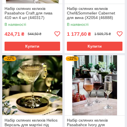
Набір скляних келихів
Набір скляних келихів
Pasabahce Craft для пива
Chef&Sommelier Cabernet
410 мл 4 шт (440317)
для вина (X2054 (46888)
В наявності
В наявності
424,71
1 177,60
₴
₴
544,50 ₴
1 509,75 ₴
Купити
Купити
–22%
–22%
Набір скляних келихів Helios
Набір скляних келихів
Версаль для мартіні під
Pasabahce Ivory для