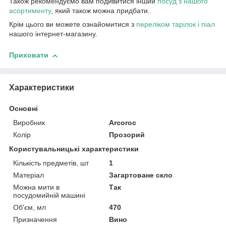
Також рекомендуємо вам подивитися інший
посуд з нашого
асортименту
, який також можна придбати.
Крім цього ви можете ознайомитися з
переліком тарілок і піал
нашого інтернет-магазину.
Приховати
Характеристики
Основні
Виробник
Arcoroc
Колір
Прозорий
Користувальницькі характеристики
Кількість предметів, шт
1
Матеріал
Загартоване скло
Можна мити в
Так
посудомийній машині
Об'єм, мл
470
Призначення
Вино