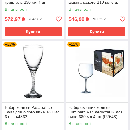
кришталь 230 мл 4 шт
шампанського 210 мл 6 шт
(DSJ0223)
(440475-6)
В наявності
В наявності
572,97
546,98
₴
₴
734,58 ₴
701,25 ₴
Купити
Купити
–22%
–22%
Набір келихів Pasabahce
Набір скляних келихів
Twist для білого вина 180 мл
Luminarc Час дегустацій для
6 шт (44362)
вина 680 мл 4 шт (P7648)
В наявності
В наявності