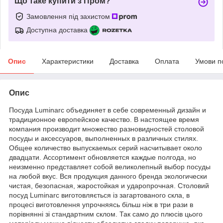
Що таке купити з Пром?
Замовлення під захистом
Доступна доставка
Опис
Характеристики
Доставка
Оплата
Умови п
Опис
Посуда Luminarc объединяет в себе современный дизайн и
традиционное европейское качество. В настоящее время
компания производит множество разновидностей столовой
посуды и аксессуаров, выполненных в различных стилях.
Общее количество выпускаемых серий насчитывает около
двадцати. Ассортимент обновляется каждые полгода, но
неизменно представляет собой великолепный выбор посуды
на любой вкус. Вся продукция данного бренда экологически
чистая, безопасная, жаростойкая и ударопрочная. Столовий
посуд Luminarc виготовляється із загартованого скла, в
процесі виготовлення упрочняясь більш ніж в три рази в
порівнянні зі стандартним склом. Так само до плюсів цього