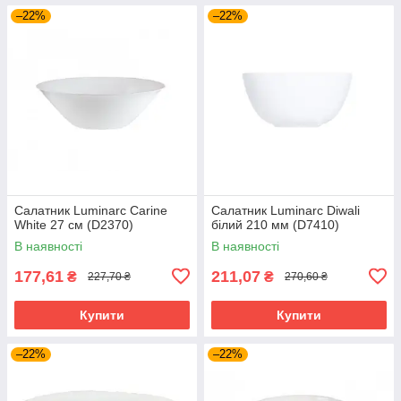
–22%
–22%
Салатник Luminarc Carine
Салатник Luminarc Diwali
White 27 см (D2370)
білий 210 мм (D7410)
В наявності
В наявності
177,61
211,07
₴
₴
227,70 ₴
270,60 ₴
Купити
Купити
–22%
–22%