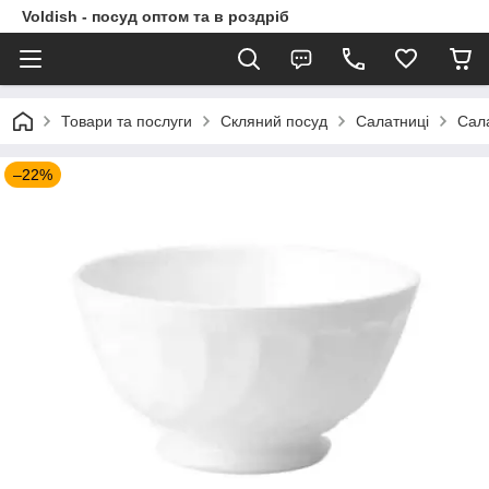
Voldish - посуд оптом та в роздріб
Товари та послуги
Скляний посуд
Салатниці
Сала
–22%