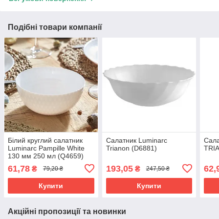
Подібні товари компанії
Білий круглий салатник
Салатник Luminarc
Сал
Luminarc Pampille White
Trianon (D6881)
TRI
130 мм 250 мл (Q4659)
61,78
193,05
62,
₴
₴
79,20 ₴
247,50 ₴
Купити
Купити
Акційні пропозиції та новинки