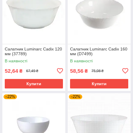
Салатник Luminarc Cadix 120
Салатник Luminarc Cadix 160
мм (37789)
мм (D7499)
В наявності
В наявності
52,64
58,56
₴
₴
67,49 ₴
75,08 ₴
Купити
Купити
–22%
–22%