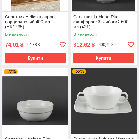
Салатник Helios в оправі
Салатник Lubiana Rita
порцеляновий 400 мл
фарфоровий глибокий 600
(HR1235)
мл (421)
В наявності
В наявності
74,01
312,62
₴
₴
94,88 ₴
400,79 ₴
Купити
Купити
–22%
–22%
Салатник Lubiana Rita
Бульонница Lubiana Victoria з