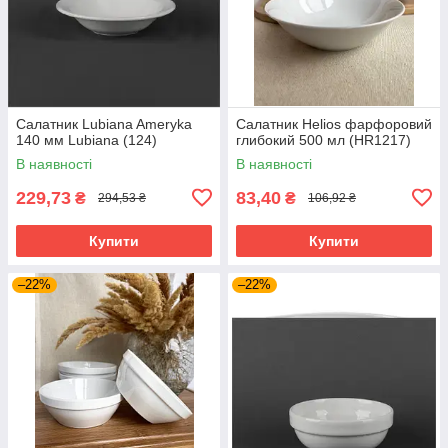
Салатник Lubiana Ameryka
Салатник Helios фарфоровий
140 мм Lubiana (124)
глибокий 500 мл (HR1217)
В наявності
В наявності
229,73
83,40
₴
₴
294,53 ₴
106,92 ₴
Купити
Купити
–22%
–22%