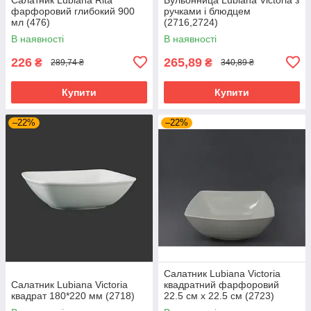
фарфоровий глибокий 900
ручками і блюдцем
мл (476)
(2716,2724)
В наявності
В наявності
226
265,89
₴
₴
289,74 ₴
340,89 ₴
Купити
Купити
–22%
–22%
Салатник Lubiana Victoria
Салатник Lubiana Victoria
квадратний фарфоровий
квадрат 180*220 мм (2718)
22.5 см х 22.5 см (2723)