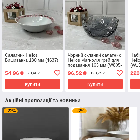
Салатник Helios
Чорний скляний салатник
Набі
Вишиванка 180 мм (4637)
Helios Магнолія грей для
Heli
подавання 165 мм (W805-
(W1
1C(1Н)-Grey)
54,96
96,52
220
₴
₴
70,46 ₴
123,75 ₴
Купити
Купити
Акційні пропозиції та новинки
–22%
–22%