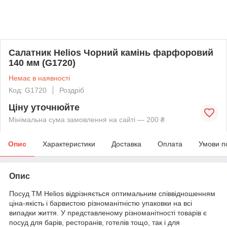
Салатник Helios Чорний камінь фарфоровий
140 мм (G1720)
Немає в наявності
Код: G1720
Роздріб
Ціну уточнюйте
Мінімальна сума замовлення на сайті — 200 ₴
Опис
Характеристики
Доставка
Оплата
Умови п
Опис
Посуд TM Helios відрізняється оптимальним співвідношенням
ціна-якість і барвистою різноманітністю упаковки на всі
випадки життя. У представленому різноманітності товарів є
посуд для барів, ресторанів, готелів тощо, так і для